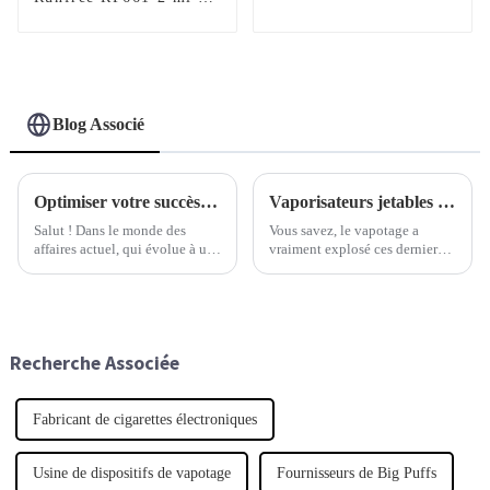
certifiée TPD, 600
10 ml, certifiée TPD,
bouffées
12 000 bouffées
Blog Associé
Optimiser votre succès avec les dispositifs jetables : conseils essentiels pour les entreprises
Vaporisateurs jetables d'une qualité exceptionnelle, fabriqués par un grand fabricant chinois pour le marché mondial.
Salut ! Dans le monde des
Vous savez, le vapotage a
affaires actuel, qui évolue à un
vraiment explosé ces derniers
rythme effréné, il est crucial de
temps, et on dirait que tout le
tirer le meilleur parti des
monde recherche des
dispositifs jetables si vous
vaporisateurs jetables haut de
voulez garder une longueur
gamme. C'est devenu un
d'avance.
véritable phénomène.
Recherche Associée
Fabricant de cigarettes électroniques
Usine de dispositifs de vapotage
Fournisseurs de Big Puffs