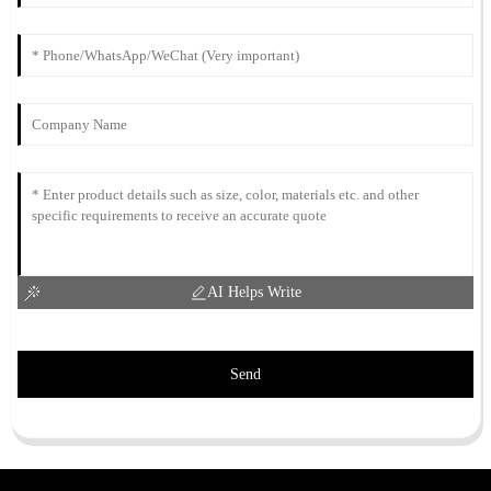
AI Helps Write
Send