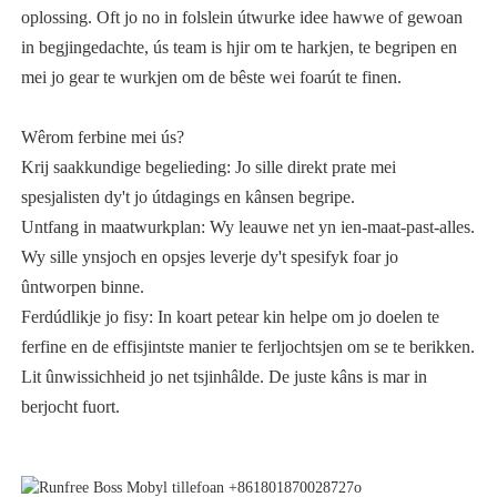
oplossing. Oft jo no in folslein útwurke idee hawwe of gewoan
in begjingedachte, ús team is hjir om te harkjen, te begripen en
mei jo gear te wurkjen om de bêste wei foarút te finen.
Wêrom ferbine mei ús?
Krij saakkundige begelieding: Jo sille direkt prate mei
spesjalisten dy't jo útdagings en kânsen begripe.
Untfang in maatwurkplan: Wy leauwe net yn ien-maat-past-alles.
Wy sille ynsjoch en opsjes leverje dy't spesifyk foar jo
ûntworpen binne.
Ferdúdlikje jo fisy: In koart petear kin helpe om jo doelen te
ferfine en de effisjintste manier te ferljochtsjen om se te berikken.
Lit ûnwissichheid jo net tsjinhâlde. De juste kâns is mar in
berjocht fuort.