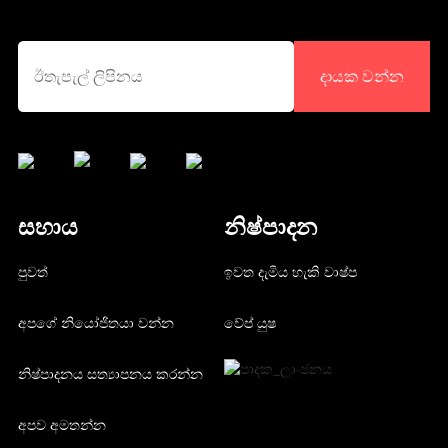
දායක වන්න
සහාය
නිෂ්පාදන
පුවත්
ඉවත දැමිය හැකි වාෂ්ප
අපගේ නියෝජිතයා වන්න
වේප් යුෂ
නිෂ්පාදනය සත්‍යාපනය කරන්න
අපව අමතන්න