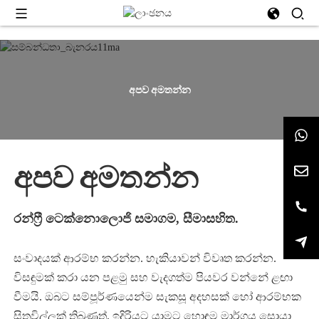
අපව අමතන්න
අපව අමතන්න
රන්ෆ්‍රී ටෙක්නොලොජි සමාගම, සීමාසහිත.
සංවාදයක් ආරම්භ කරන්න. හැකියාවන් විවෘත කරන්න.
විසඳුමක් කරා යන පළමු සහ වැදගත්ම පියවර වන්නේ ළඟා
වීමයි. ඔබට සම්පූර්ණයෙන්ම සැකසූ අදහසක් හෝ ආරම්භක
සිතුවිල්ලක් තිබුණත්, ඉදිරියට යාමට හොඳම මාර්ගය සොයා