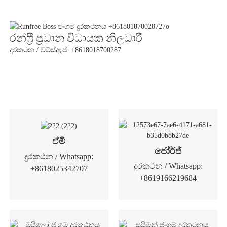
රන්ෆ්‍රී ප්‍රධාන විධායක නිලධාරී
දුරකථන / වට්ස්ඇප්: +8618018700287
ඒමි
ජෝර්ජ්
දුරකථන / Whatsapp:
දුරකථන / Whatsapp:
+8618025342707
+8619166219684