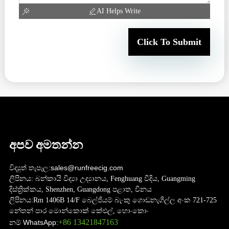
AI Helps Write
Click To Submit
අපව අමතන්න
විද්‍යුත් තැපෑල:
sales@runfreecig.com
ලිපිනය:
බන්කායි විද්‍යා උද්‍යානය, Fenghuang වීදිය, Guangming
දිස්ත්‍රික්කය, Shenzhen, Guangdong පළාත, චීනය
ලිපිනය:
Rm 1406B 14/F බෙල්ජියම් බැංකු ගොඩනැගිල්ල අංක 721-725
නේතන් පාර මොන්කොක් කේඑල්, හොංකොං
+86 13421847163
නම් WhatsApp: