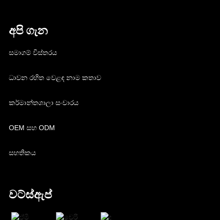
අපි ගැන
සමාගම් විස්තරය
ධාවන රහිත වෙළඳ නාම කතාව
කර්මාන්තශාලා සංචාරය
OEM සහ ODM
සහතිකය
වට්ස්ඇප්