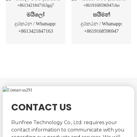
මයිලෝ
සයිමන්
දුරකථන / Whatsapp:
දුරකථන / Whatsapp:
+8613421847163
+8619168596947
CONTACT US
Runfree Technology Co., Ltd. requires your
contact information to communicate with you