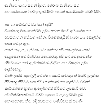
ගැනීමට ඔබට සවන් දීමට, තේරුම් ගැනීමට සහ
සහයෝගයෙන් කටයුතු කිරීමට අපගේ කණ්ඩායම මෙහි සිටී.
අප හා සම්බන්ධ වන්නේ ඇයි?
විශේෂඥ මග පෙන්වීම ලබා ගන්න: ඔබේ අභියෝග සහ
අවස්ථාවන් තේරුම් ගන්නා විශේෂඥයින් සමඟ ඔබ කෙලින්ම
කතා කරනු ඇත.
සකස් කළ සැලැස්මක් ලබා ගන්න: අපි එක ප්‍රමාණයකට
ගැළපෙන බව විශ්වාස නොකරමු. අපි ඔබ වෙනුවෙන්ම
නිර්මාණය කර ඇති තීක්ෂ්ණ බුද්ධිය සහ විකල්ප ලබා
දෙන්නෙමු.
ඔබේ දැක්ම පැහැදිලි කරන්න: කෙටි සංවාදයක් ඔබේ ඉලක්ක
පිරිපහදු කිරීමට සහ ඒවා සාක්ෂාත් කර ගැනීමට වඩාත්
කාර්යක්ෂම ක්‍රමය ආලෝකමත් කිරීමට උපකාරී වේ.
අවිනිශ්චිතතාවයට ඔබව පසුපසට ඇද දැමීමට ඉඩ
නොදෙන්න. නිවැරදි අවස්ථාව පණිවිඩයක් පමණි.