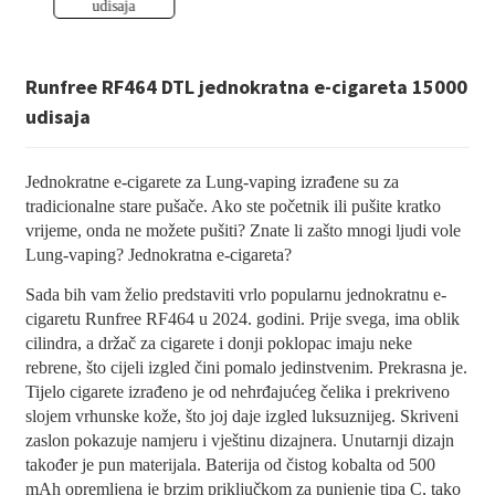
Runfree RF464 DTL jednokratna e-cigareta 15000
udisaja
Jednokratne e-cigarete za Lung-vaping izrađene su za
tradicionalne stare pušače. Ako ste početnik ili pušite kratko
vrijeme, onda ne možete pušiti? Znate li zašto mnogi ljudi vole
Lung-vaping? Jednokratna e-cigareta?
Sada bih vam želio predstaviti vrlo popularnu jednokratnu e-
cigaretu Runfree RF464 u 2024. godini. Prije svega, ima oblik
cilindra, a držač za cigarete i donji poklopac imaju neke
rebrene, što cijeli izgled čini pomalo jedinstvenim. Prekrasna je.
Tijelo cigarete izrađeno je od nehrđajućeg čelika i prekriveno
slojem vrhunske kože, što joj daje izgled luksuznijeg. Skriveni
zaslon pokazuje namjeru i vještinu dizajnera. Unutarnji dizajn
također je pun materijala. Baterija od čistog kobalta od 500
mAh opremljena je brzim priključkom za punjenje tipa C, tako