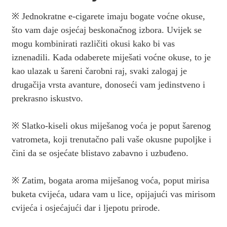
※ Jednokratne e-cigarete imaju bogate voćne okuse,
što vam daje osjećaj beskonačnog izbora. Uvijek se
mogu kombinirati različiti okusi kako bi vas
iznenadili. Kada odaberete miješati voćne okuse, to je
kao ulazak u šareni čarobni raj, svaki zalogaj je
drugačija vrsta avanture, donoseći vam jedinstveno i
prekrasno iskustvo.
※ Slatko-kiseli okus miješanog voća je poput šarenog
vatrometa, koji trenutačno pali vaše okusne pupoljke i
čini da se osjećate blistavo zabavno i uzbuđeno.
※ Zatim, bogata aroma miješanog voća, poput mirisa
buketa cvijeća, udara vam u lice, opijajući vas mirisom
cvijeća i osjećajući dar i ljepotu prirode.