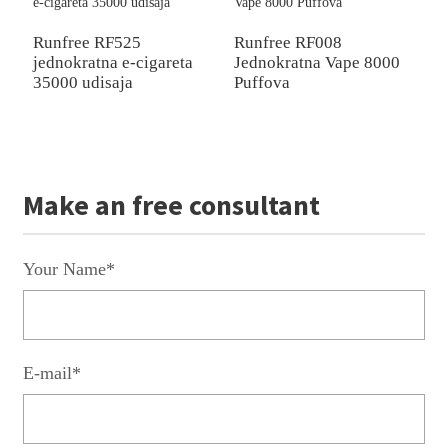
Runfree RF525
Runfree RF008
jednokratna e-cigareta
Jednokratna Vape 8000
R
35000 udisaja
Puffova
Z
c
P
Make an free consultant
Your Name*
E-mail*