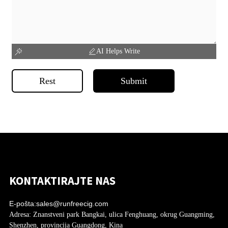
AI Helps Write
Rest
Submit
KONTAKTIRAJTE NAS
E-pošta:
sales@runfreecig.com
Adresa:
Znanstveni park Bangkai, ulica Fenghuang, okrug Guangming,
Shenzhen, provincija Guangdong, Kina