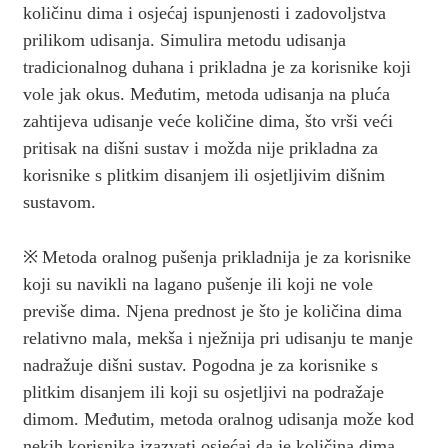
količinu dima i osjećaj ispunjenosti i zadovoljstva
prilikom udisanja. Simulira metodu udisanja
tradicionalnog duhana i prikladna je za korisnike koji
vole jak okus. Međutim, metoda udisanja na pluća
zahtijeva udisanje veće količine dima, što vrši veći
pritisak na dišni sustav i možda nije prikladna za
korisnike s plitkim disanjem ili osjetljivim dišnim
sustavom.
※
Metoda oralnog pušenja prikladnija je za korisnike
koji su navikli na lagano pušenje ili koji ne vole
previše dima. Njena prednost je što je količina dima
relativno mala, mekša i nježnija pri udisanju te manje
nadražuje dišni sustav. Pogodna je za korisnike s
plitkim disanjem ili koji su osjetljivi na podražaje
dimom. Međutim, metoda oralnog udisanja može kod
nekih korisnika izazvati osjećaj da je količina dima