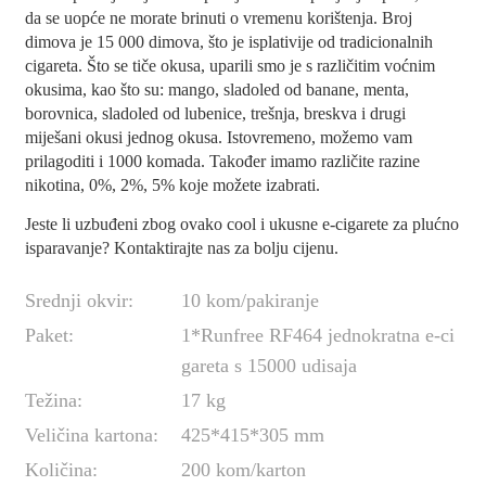
da se uopće ne morate brinuti o vremenu korištenja. Broj
dimova je 15 000 dimova, što je isplativije od tradicionalnih
cigareta. Što se tiče okusa, uparili smo je s različitim voćnim
okusima, kao što su: mango, sladoled od banane, menta,
borovnica, sladoled od lubenice, trešnja, breskva i drugi
miješani okusi jednog okusa. Istovremeno, možemo vam
prilagoditi i 1000 komada. Također imamo različite razine
nikotina, 0%, 2%, 5% koje možete izabrati.
Jeste li uzbuđeni zbog ovako cool i ukusne e-cigarete za plućno
isparavanje? Kontaktirajte nas za bolju cijenu.
Srednji okvir:
10 kom/pakiranje
Paket:
1*Runfree RF464 jednokratna e-ci
gareta s 15000 udisaja
Težina:
17 kg
Veličina kartona:
425*415*305 mm
Količina:
200 kom/karton