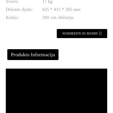
Svoris:
17 kg
Dėžutės dydis:
425 * 415 * 305 mm
Kiekis:
200 vnt./dėžutėje
SUSISIEKITE SU MUMIS
Produkto Informacija