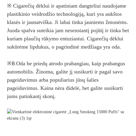
※ Cigarečių dėklui ir apatiniam dangteliui naudojame
plastikinio veidrodžio technologiją, kuri yra aukštos
klasės ir jaunatviška. Ji labai tinka jauniems žmonėms.
Juoda spalva suteikia jam nesenstantį pojūtį ir tinka bet
kuriam plaučių rūkymo entuziastui. Cigarečių dėklui
sukūrėme lipdukus, o pagrindinė medžiaga yra oda.
※
B.
Oda be priedų atrodo prabangiau, kaip prabangus
automobilis. Žinoma, galite jį susikurti ir pagal savo
pageidavimus arba populiarius jūsų šalies
pageidavimus. Kaina nėra didelė, bet galite susikurti
jums patinkantį skonį.