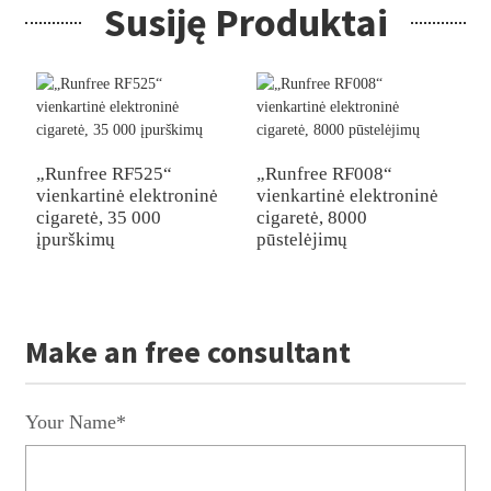
Susiję Produktai
„Runfree RF525“
„Runfree RF008“
vienkartinė elektroninė
vienkartinė elektroninė
„
cigaretė, 35 000
cigaretė, 8000
k
įpurškimų
pūstelėjimų
s
k
Make an free consultant
Your Name*