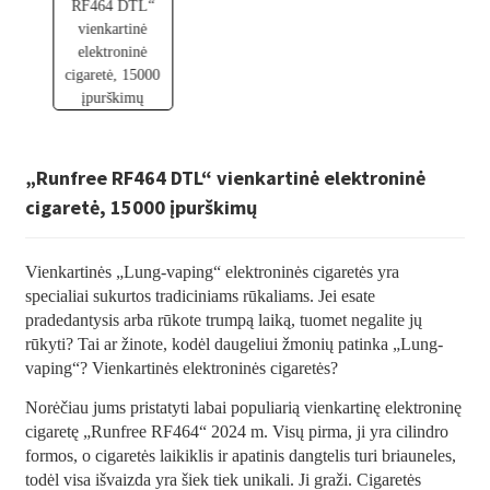
„Runfree RF464 DTL“ vienkartinė elektroninė
cigaretė, 15000 įpurškimų
Vienkartinės „Lung-vaping“ elektroninės cigaretės yra
specialiai sukurtos tradiciniams rūkaliams. Jei esate
pradedantysis arba rūkote trumpą laiką, tuomet negalite jų
rūkyti? Tai ar žinote, kodėl daugeliui žmonių patinka „Lung-
vaping“? Vienkartinės elektroninės cigaretės?
Norėčiau jums pristatyti labai populiarią vienkartinę elektroninę
cigaretę „Runfree RF464“ 2024 m. Visų pirma, ji yra cilindro
formos, o cigaretės laikiklis ir apatinis dangtelis turi briauneles,
todėl visa išvaizda yra šiek tiek unikali. Ji graži. Cigaretės