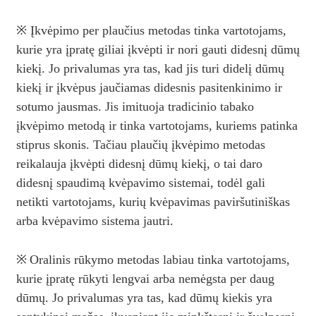
※ Įkvėpimo per plaučius metodas tinka vartotojams,
kurie yra įpratę giliai įkvėpti ir nori gauti didesnį dūmų
kiekį. Jo privalumas yra tas, kad jis turi didelį dūmų
kiekį ir įkvėpus jaučiamas didesnis pasitenkinimo ir
sotumo jausmas. Jis imituoja tradicinio tabako
įkvėpimo metodą ir tinka vartotojams, kuriems patinka
stiprus skonis. Tačiau plaučių įkvėpimo metodas
reikalauja įkvėpti didesnį dūmų kiekį, o tai daro
didesnį spaudimą kvėpavimo sistemai, todėl gali
netikti vartotojams, kurių kvėpavimas paviršutiniškas
arba kvėpavimo sistema jautri.
※
Oralinis rūkymo metodas labiau tinka vartotojams,
kurie įpratę rūkyti lengvai arba nemėgsta per daug
dūmų. Jo privalumas yra tas, kad dūmų kiekis yra