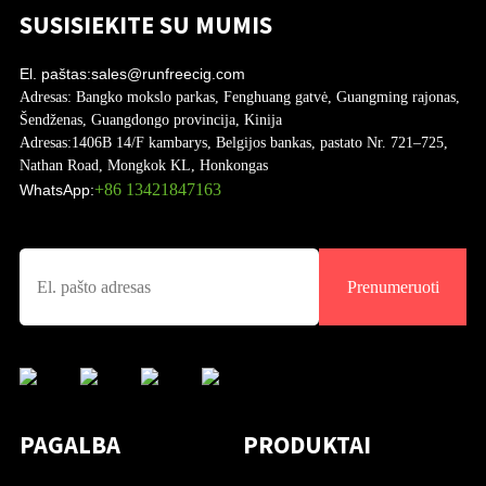
SUSISIEKITE SU MUMIS
El. paštas:
sales@runfreecig.com
Adresas:
Bangko mokslo parkas, Fenghuang gatvė, Guangming rajonas,
Šendženas, Guangdongo provincija, Kinija
Adresas:
1406B 14/F kambarys, Belgijos bankas, pastato Nr. 721–725,
Nathan Road, Mongkok KL, Honkongas
+86 13421847163
WhatsApp:
Prenumeruoti
PAGALBA
PRODUKTAI