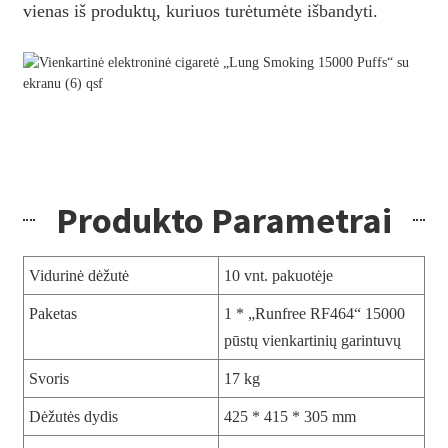
vienas iš produktų, kuriuos turėtumėte išbandyti.
Produkto Parametrai
Vidurinė dėžutė
10 vnt. pakuotėje
Paketas
1 * „Runfree RF464“ 15000
pūstų vienkartinių garintuvų
Svoris
17 kg
Dėžutės dydis
425 * 415 * 305 mm