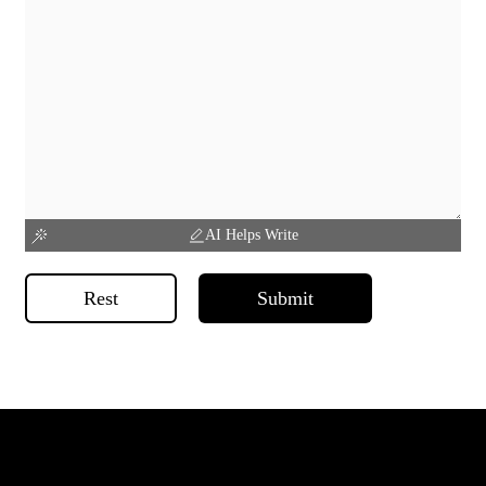
AI Helps Write
Rest
Submit