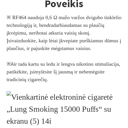
Poveikis
※ RF464 naudoja 0,6 Ω mažo varžos dvigubo tinklelio
technologiją ir, bendradarbiaudamas su plaučių
įkvėpimu, neribotai atkuria vaisių skonį.
Įsivaizduokite, kaip lėtai įkvepiate purškiamus dūmus į
plaučius, ir pajuskite mėgstamus vaisius.
※
A
ir tada kartu su ledu ir lengva nikotino stimuliacija,
patikėkite, įsimylėsite šį jausmą ir nebemėgsite
tradicinių cigarečių.