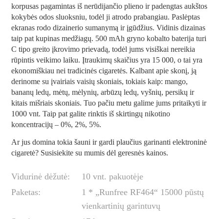
korpusas pagamintas iš nerūdijančio plieno ir padengtas aukštos
kokybės odos sluoksniu, todėl ji atrodo prabangiau. Paslėptas
ekranas rodo dizainerio sumanymą ir įgūdžius. Vidinis dizainas
taip pat kupinas medžiagų. 500 mAh gryno kobalto baterija turi
C tipo greito įkrovimo prievadą, todėl jums visiškai nereikia
rūpintis veikimo laiku. Įtraukimų skaičius yra 15 000, o tai yra
ekonomiškiau nei tradicinės cigaretės. Kalbant apie skonį, ją
derinome su įvairiais vaisių skoniais, tokiais kaip: mango,
bananų ledų, mėtų, mėlynių, arbūzų ledų, vyšnių, persikų ir
kitais mišriais skoniais. Tuo pačiu metu galime jums pritaikyti ir
1000 vnt. Taip pat galite rinktis iš skirtingų nikotino
koncentracijų – 0%, 2%, 5%.
Ar jus domina tokia šauni ir gardi plaučius garinanti elektroninė
cigaretė? Susisiekite su mumis dėl geresnės kainos.
Vidurinė dėžutė:
10 vnt. pakuotėje
Paketas:
1 * „Runfree RF464“ 15000 pūstų
vienkartinių garintuvų