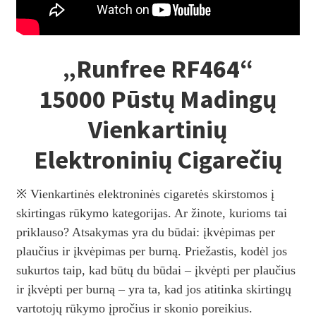
„Runfree RF464“
15000 Pūstų Madingų
Vienkartinių
Elektroninių Cigarečių
※ Vienkartinės elektroninės cigaretės skirstomos į
skirtingas rūkymo kategorijas. Ar žinote, kurioms tai
priklauso? Atsakymas yra du būdai: įkvėpimas per
plaučius ir įkvėpimas per burną. Priežastis, kodėl jos
sukurtos taip, kad būtų du būdai – įkvėpti per plaučius
ir įkvėpti per burną – yra ta, kad jos atitinka skirtingų
vartotojų rūkymo įpročius ir skonio poreikius.