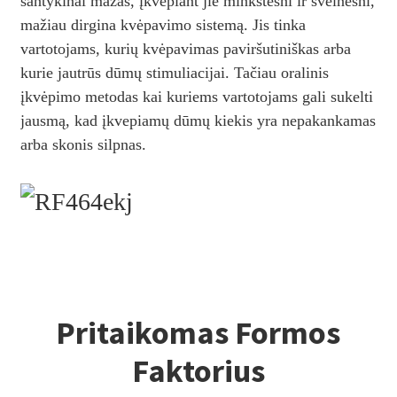
santykinai mažas, įkvepiant jie minkštesni ir švelnesni,
mažiau dirgina kvėpavimo sistemą. Jis tinka
vartotojams, kurių kvėpavimas paviršutiniškas arba
kurie jautrūs dūmų stimuliacijai. Tačiau oralinis
įkvėpimo metodas kai kuriems vartotojams gali sukelti
jausmą, kad įkvepiamų dūmų kiekis yra nepakankamas
arba skonis silpnas.
Pritaikomas Formos
Faktorius