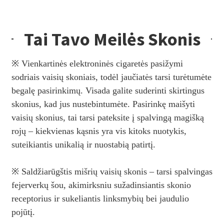
Tai Tavo Meilės Skonis
※ Vienkartinės elektroninės cigaretės pasižymi
sodriais vaisių skoniais, todėl jaučiatės tarsi turėtumėte
begalę pasirinkimų. Visada galite suderinti skirtingus
skonius, kad jus nustebintumėte. Pasirinkę maišyti
vaisių skonius, tai tarsi pateksite į spalvingą magišką
rojų – kiekvienas kąsnis yra vis kitoks nuotykis,
suteikiantis unikalią ir nuostabią patirtį.
※ Saldžiarūgštis mišrių vaisių skonis – tarsi spalvingas
fejerverkų šou, akimirksniu sužadinsiantis skonio
receptorius ir sukeliantis linksmybių bei jaudulio
pojūtį.