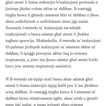
għal utenti li huma mdorrijin b'inalazzjoni profonda u
jixtiequ jiksbu volum akbar ta' duħħan. Il-vantaġġ
tiegħu huwa li għandu ammont kbir ta' duħħan u jħoss
aktar sodisfaċenti u sodisfattanti meta jiġi inalat.
Jissimula l-metodu ta' inalazzjoni tat-tabakk
tradizzjonali u huwa adattat għal utenti li jħobbu
togħma qawwija. Madankollu, il-metodu ta' inalazzjoni
fil-pulmun jirrikjedi inalazzjoni ta' ammont akbar ta'
duħħan, li tpoġġi pressjoni akbar fuq is-sistema
respiratorja, u jista' ma jkunx adattat għal utenti b'nifs
baxx jew sistemi respiratorji sensittivi.
※
Il-metodu tat-tipjip orali huwa aktar adattat għal
utenti li huma mdorrijin tipjip ħafif jew li ma jħobbux
wisq duħħan. Il-vantaġġ tiegħu huwa li l-ammont ta'
duħħan huwa relattivament żgħir, aktar artab u ġentili
meta jiġi inalat, u inqas irritanti għas-sistema