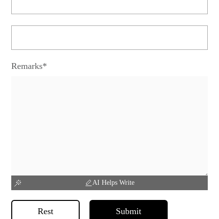
Remarks*
AI Helps Write
Rest
Submit