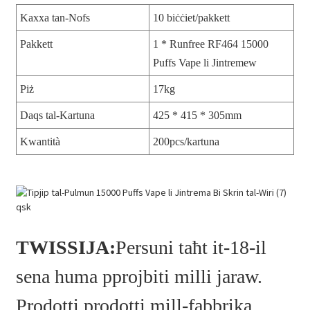
Kaxxa tan-Nofs
10 biċċiet/pakkett
Pakkett
1 * Runfree RF464 15000
Puffs Vape li Jintremew
Piż
17kg
Daqs tal-Kartuna
425 * 415 * 305mm
Kwantità
200pcs/kartuna
TWISSIJA:
Persuni taħt it-18-il
sena huma pprojbiti milli jaraw.
Prodotti prodotti mill-fabbrika