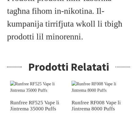
tagħna fihom in-nikotina. Il-
kumpanija tirrifjuta wkoll li tbigħ
prodotti lil minorenni.
Prodotti Relatati
Runfree RF525 Vape li
Runfree RF008 Vape li
Jintrema 35000 Puffs
Jintrema 8000 Puffs
R
S
T