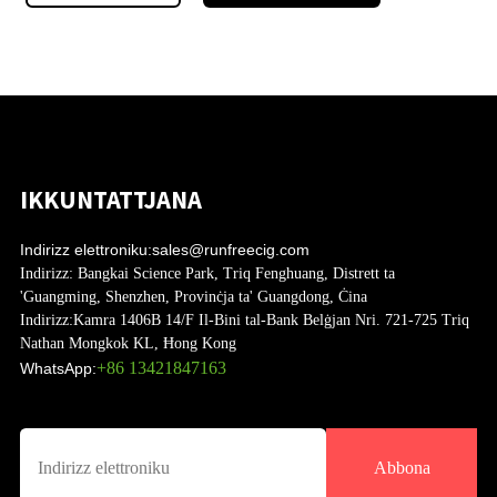
IKKUNTATTJANA
Indirizz elettroniku:
sales@runfreecig.com
Indirizz:
Bangkai Science Park, Triq Fenghuang, Distrett ta
'Guangming, Shenzhen, Provinċja ta' Guangdong, Ċina
Indirizz:
Kamra 1406B 14/F Il-Bini tal-Bank Belġjan Nri. 721-725 Triq
Nathan Mongkok KL, Ħong Kong
+86 13421847163
WhatsApp:
Abbona