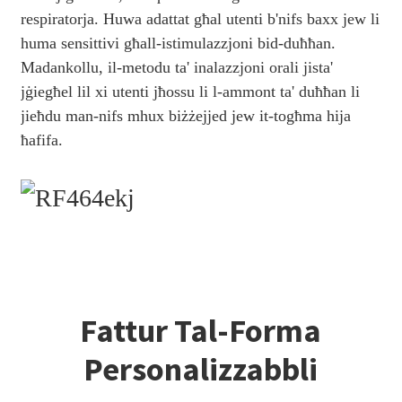
respiratorja. Huwa adattat għal utenti b'nifs baxx jew li
huma sensittivi għall-istimulazzjoni bid-duħħan.
Madankollu, il-metodu ta' inalazzjoni orali jista'
jġiegħel lil xi utenti jħossu li l-ammont ta' duħħan li
jieħdu man-nifs mhux biżżejjed jew it-togħma hija
ħafifa.
Fattur Tal-Forma
Personalizzabbli