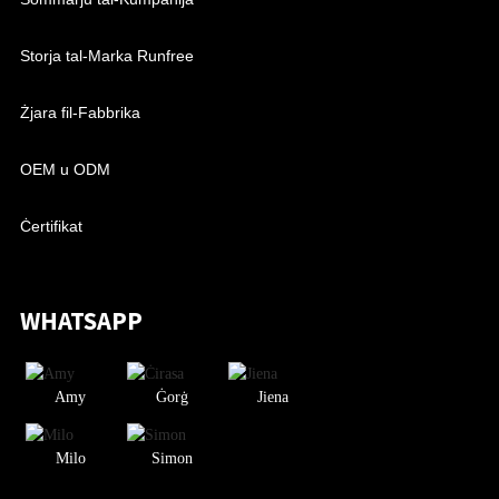
Storja tal-Marka Runfree
Żjara fil-Fabbrika
OEM u ODM
Ċertifikat
WHATSAPP
Amy
Ġorġ
Jiena
Milo
Simon