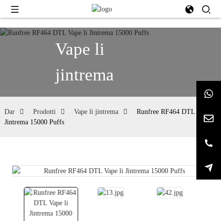
Vape li
jintrema
Dar
Prodotti
Vape li jintrema
Runfree RF464 DTL Vape li
Jintrema 15000 Puffs