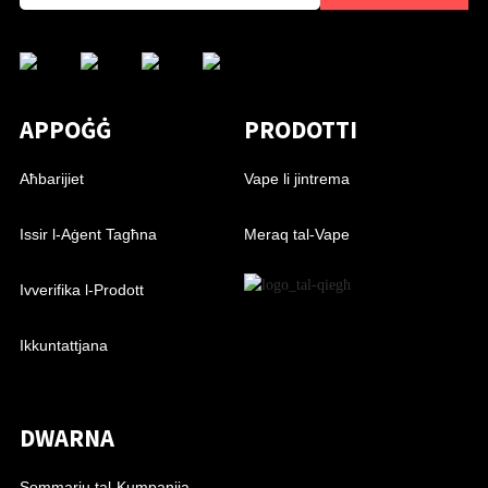
APPOĠĠ
PRODOTTI
Aħbarijiet
Vape li jintrema
Issir l-Aġent Tagħna
Meraq tal-Vape
Ivverifika l-Prodott
Ikkuntattjana
DWARNA
Sommarju tal-Kumpanija