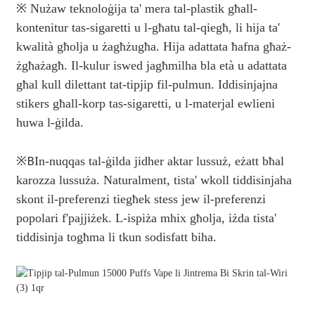
※ Nużaw teknoloġija ta' mera tal-plastik għall-
kontenitur tas-sigaretti u l-għatu tal-qiegħ, li hija ta'
kwalità għolja u żagħżugħa. Hija adattata ħafna għaż-
żgħażagħ. Il-kulur iswed jagħmilha bla età u adattata
għal kull dilettant tat-tipjip fil-pulmun. Iddisinjajna
stikers għall-korp tas-sigaretti, u l-materjal ewlieni
huwa l-ġilda.
※
B
In-nuqqas tal-ġilda jidher aktar lussuż, eżatt bħal
karozza lussuża. Naturalment, tista' wkoll tiddisinjaha
skont il-preferenzi tiegħek stess jew il-preferenzi
popolari f'pajjiżek. L-ispiża mhix għolja, iżda tista'
tiddisinja togħma li tkun sodisfatt biha.