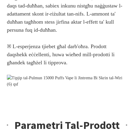
daqs tad-duħħan, sabiex inkunu nistgħu naġġustaw l-
adattament skont ir-riżultat tan-nifs. L-ammont ta'
duħħan tagħhom stess jirfina aktar l-effett ta' kull
persuna fuq id-duħħan.
※
L-esperjenza tjiebet għal darb'oħra. Prodott
daqshekk eċċellenti, huwa wieħed mill-prodotti li
għandek tagħżel li tipprova.
Parametri Tal-Prodott