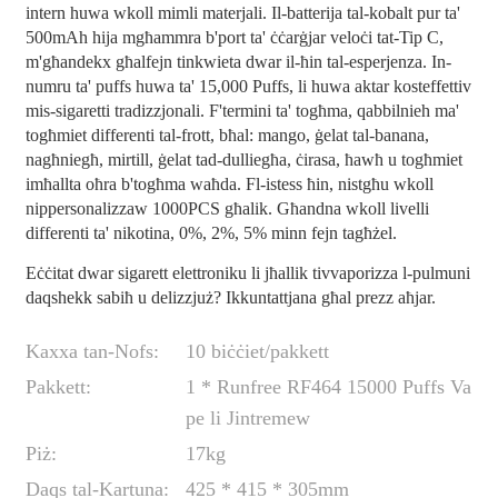
intern huwa wkoll mimli materjali. Il-batterija tal-kobalt pur ta'
500mAh hija mgħammra b'port ta' ċċarġjar veloċi tat-Tip C,
m'għandekx għalfejn tinkwieta dwar il-ħin tal-esperjenza. In-
numru ta' puffs huwa ta' 15,000 Puffs, li huwa aktar kosteffettiv
mis-sigaretti tradizzjonali. F'termini ta' togħma, qabbilnieh ma'
togħmiet differenti tal-frott, bħal: mango, ġelat tal-banana,
nagħniegħ, mirtill, ġelat tad-dulliegħa, ċirasa, ħawħ u togħmiet
imħallta oħra b'togħma waħda. Fl-istess ħin, nistgħu wkoll
nippersonalizzaw 1000PCS għalik. Għandna wkoll livelli
differenti ta' nikotina, 0%, 2%, 5% minn fejn tagħżel.
Eċċitat dwar sigarett elettroniku li jħallik tivvaporizza l-pulmuni
daqshekk sabiħ u delizzjuż? Ikkuntattjana għal prezz aħjar.
Kaxxa tan-Nofs:
10 biċċiet/pakkett
Pakkett:
1 * Runfree RF464 15000 Puffs Va
pe li Jintremew
Piż:
17kg
Daqs tal-Kartuna:
425 * 415 * 305mm