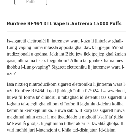
Runfree RF464 DTL Vape li Jintrema 15000 Puffs
Is-sigaretti elettroniċi li jintremew wara l-użu li jintużaw għall-
Lung-vaping huma mfassla apposta għal dawk li jpejpu b'mod
tradizzjonali u qodma. Jekk int Bidu jew ilek tpejjep għal żmien
qasir, allura ma tistax tpejjiphom? Allura taf għaliex ħafna nies
iħobbu l-Lung-vaping? Sigarett elettroniku li jintremew wara l-
użu?
Issa nixtieq nintroduċikom sigarett elettroniku li jintrema wara l-
użu Runfree RF464 li qed jinbiegħ ħafna fl-2024. L-ewwelnett,
huwa fil-forma ta' ċilindru, u mbagħad id-detentur tas-sigaretti u
l-għatu tal-qiegħ għandhom xi ħofor, li jagħmlu d-dehra kollha
kemm hi kemxejn unika. Huwa sabiħ. Il-korp tas-sigarett huwa
magħmul minn azzar li ma jissaddadx u mgħotti b'saff ta' ġilda
ta' kwalità għolja, li jagħmilha tidher aktar ta' kwalità għolja. Il-
wiri moħbi juri l-intenzjoni u l-ħila tad-disinjatur. Id-disinn