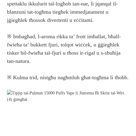
spettaklu ikkulurit tal-logħob tan-nar, li jqanqal il-
blanzuni tat-togħma tiegħek immedjatament u
jġiegħlek tħossok divertenti u eċċitanti.
※ Imbagħad, l-aroma rikka ta’ frott imħallat, bħall-
fwieħa ta’ bukkett fjuri, tolqot wiċċek, u ġġiegħlek
tisker bil-fwieħa tal-fjuri u tħoss ir-rigal u s-sbuħija
tan-natura.
※ Kulma trid, nistgħu nagħmluh għat-togħma li tħobb.