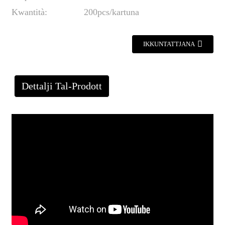
Kwantità:
200pcs/kartuna
IKKUNTATTJANA
Dettalji Tal-Prodott