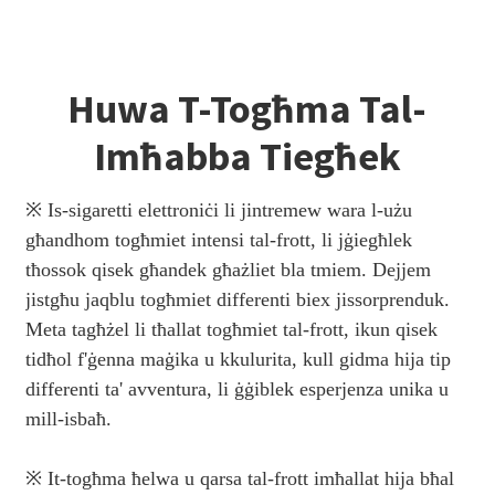
Huwa T-Togħma Tal-
Imħabba Tiegħek
※ Is-sigaretti elettroniċi li jintremew wara l-użu
għandhom togħmiet intensi tal-frott, li jġiegħlek
tħossok qisek għandek għażliet bla tmiem. Dejjem
jistgħu jaqblu togħmiet differenti biex jissorprenduk.
Meta tagħżel li tħallat togħmiet tal-frott, ikun qisek
tidħol f'ġenna maġika u kkulurita, kull gidma hija tip
differenti ta' avventura, li ġġiblek esperjenza unika u
mill-isbaħ.
※ It-togħma ħelwa u qarsa tal-frott imħallat hija bħal