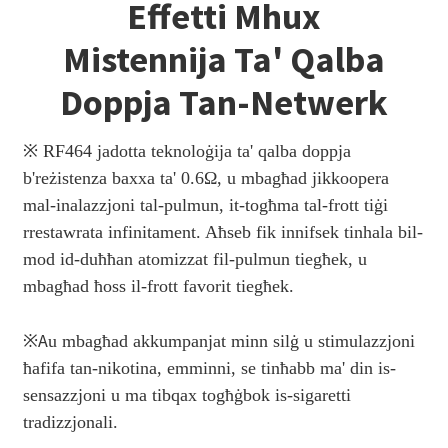
Effetti Mhux
Mistennija Ta' Qalba
Doppja Tan-Netwerk
※ RF464 jadotta teknoloġija ta' qalba doppja
b'reżistenza baxxa ta' 0.6Ω, u mbagħad jikkoopera
mal-inalazzjoni tal-pulmun, it-togħma tal-frott tiġi
rrestawrata infinitament. Aħseb fik innifsek tinhala bil-
mod id-duħħan atomizzat fil-pulmun tiegħek, u
mbagħad ħoss il-frott favorit tiegħek.
※
A
u mbagħad akkumpanjat minn silġ u stimulazzjoni
ħafifa tan-nikotina, emminni, se tinħabb ma' din is-
sensazzjoni u ma tibqax togħġbok is-sigaretti
tradizzjonali.