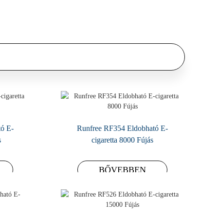
ó E-
Runfree RF354 Eldobható E-
s
cigaretta 8000 Fújás
BŐVEBBEN