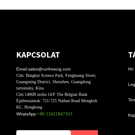
KAPCSOLAT
T
Email:
sales@runfreecig.com
Hír
Cím:
Bangkai Science Park, Fenghuang Street,
Guangming District, Shenzhen, Guangdong
Leg
tartomány, Kína
Cím:
1406B szoba 14/F The Belgian Bank
Ter
Épületszámok: 721-725 Nathan Road Mongkok
KL, Hongkong
+86 13421847163
WhatsApp:
Kap