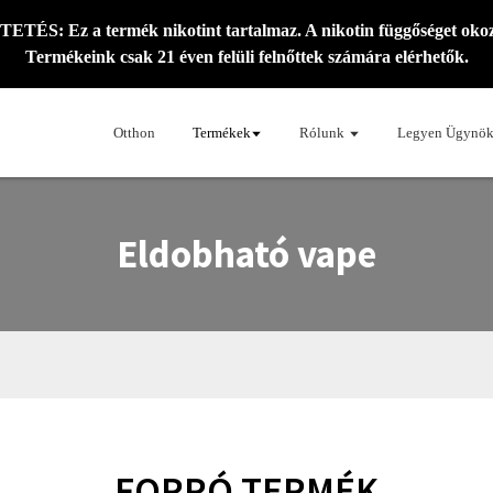
S: Ez a termék nikotint tartalmaz. A nikotin függőséget okoz
Termékeink csak 21 éven felüli felnőttek számára elérhetők.
Otthon
Termékek
Rólunk
Legyen Ügynö
Eldobható vape
FORRÓ TERMÉK