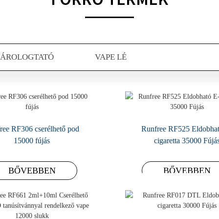
PÁROLOGTATÓ
VAPE LÉ
ree RF306 cserélhető pod
Runfree RF525 Eldobhat
15000 fújás
cigaretta 35000 Fújá
BŐVEBBEN
BŐVEBBEN