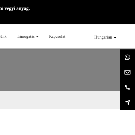
ó vegyi anyag.
künk
Támogatás
Kapcsolat
Hungarian