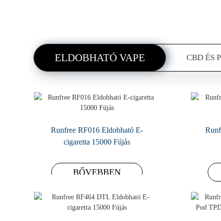
ELDOBHATÓ VAPE
CBD ÉS 
Runfree — Prémium Vape Juice E-
Forró eladó 1ML-es újratölthető
Runfree RF016 Eldobható E-
Runf
kerámia magú eldobható CBD
cigaretta 15000 Fújás
folyadék
eszköz
BŐVEBBEN
BŐVEBBEN
BŐVEBBEN