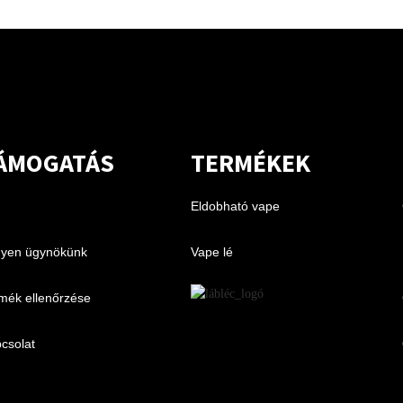
ÁMOGATÁS
TERMÉKEK
Eldobható vape
yen ügynökünk
Vape lé
mék ellenőrzése
csolat