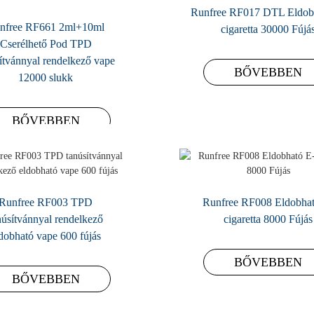
Runfree RF017 DTL Eldob
nfree RF661 2ml+10ml
cigaretta 30000 Fújá
Cserélhető Pod TPD
ítvánnyal rendelkező vape
BŐVEBBEN
12000 slukk
BŐVEBBEN
Runfree RF003 TPD
Runfree RF008 Eldobhat
núsítvánnyal rendelkező
cigaretta 8000 Fújás
dobható vape 600 fújás
BŐVEBBEN
BŐVEBBEN