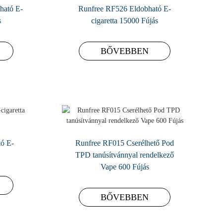
ható E-
Runfree RF526 Eldobható E-
s
cigaretta 15000 Fújás
BŐVEBBEN
ó E-
Runfree RF015 Cserélhető Pod
TPD tanúsítvánnyal rendelkező
Vape 600 Fújás
BŐVEBBEN