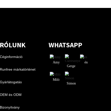
RÓLUNK
WHATSAPP
Céginformáció
Amy
én
Gerge
Runfree márkatörténet
Miló
Gyárlátogatás
Simon
OEM és ODM
Bizonyítvány