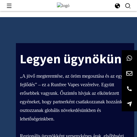
Legyen ügynökünk
„A jövő megteremtése, az öröm megosztása és az együtt
fejlődés” – ez a Runfree Vapes vezérelve. Együtt
erősebbek vagyunk. Őszintén hívjuk az elkötelezett
egyéneket, hogy partnerként csatlakozzanak hozzánk, és
osztozzanak globális növekedésünkben és
lehetőségeinkben.
Regionális ügynökként versenyképes árak, elsőbbségi