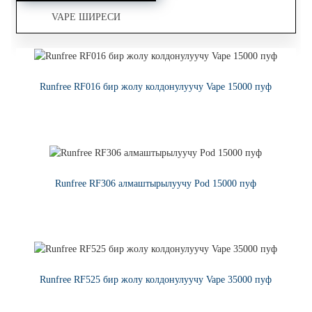
VAPE ШИРЕСИ
Runfree RF016 бир жолу колдонулуучу Vape 15000 пуф
Runfree — Premium Vape ширеси электрондук суюктук
Hot Sale 1ML Refillable керамикалык негизги бир жолу
колдонулуучу CBD түзмөк
КӨБҮРӨӨК ОКУУ
КӨБҮРӨӨК ОКУУ
КӨБҮРӨӨК ОКУУ
Runfree RF306 алмаштырылуучу Pod 15000 пуф
КӨБҮРӨӨК ОКУУ
Runfree RF525 бир жолу колдонулуучу Vape 35000 пуф
КӨБҮРӨӨК ОКУУ