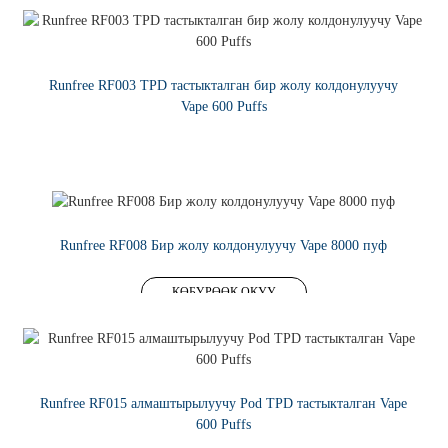
Runfree RF003 TPD тастыкталган бир жолу колдонулуучу
Vape 600 Puffs
КӨБҮРӨӨК ОКУУ
Runfree RF008 Бир жолу колдонулуучу Vape 8000 пуф
КӨБҮРӨӨК ОКУУ
Runfree RF015 алмаштырылуучу Pod TPD тастыкталган Vape
600 Puffs