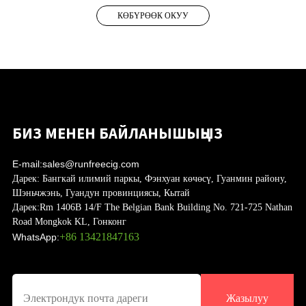
КӨБҮРӨӨК ОКУУ
БИЗ МЕНЕН БАЙЛАНЫШЫҢЫЗ
E-mail:
sales@runfreecig.com
Дарек:
Бангкай илимий паркы, Фэнхуан көчөсү, Гуанмин району,
Шэньчжэнь, Гуандун провинциясы, Кытай
Дарек:
Rm 1406B 14/F The Belgian Bank Building No. 721-725 Nathan
Road Mongkok KL, Гонконг
+86 13421847163
WhatsApp:
Жазылуу