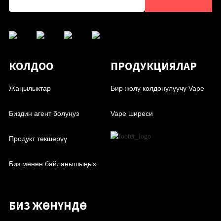
КОЛДОО
ПРОДУКЦИЯЛАР
Жаңылыктар
Бир жолу колдонулуучу Vape
Биздин агент болуңуз
Vape ширеси
Продукт текшерүү
Биз менен байланышыңыз
БИЗ ЖӨНҮНДӨ