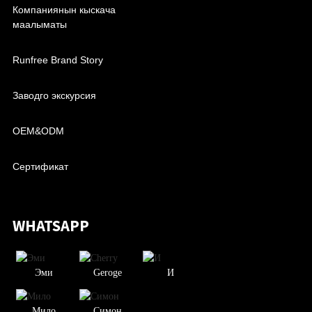
Компаниянын кыскача
маалыматы
Runfree Brand Story
Заводго экскурсия
OEM&ODM
Сертификат
WHATSAPP
Эми
Geroge
И
Мило
Симон