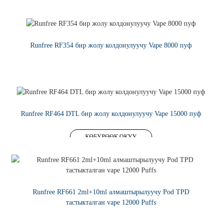
Runfree RF354 бир жолу колдонулуучу Vape 8000 пуф
КӨБҮРӨӨК ОКУУ
Runfree RF464 DTL бир жолу колдонулуучу Vape 15000 пуф
КӨБҮРӨӨК ОКУУ
Runfree RF661 2ml+10ml алмаштырылуучу Pod TPD
тастыкталган vape 12000 Puffs