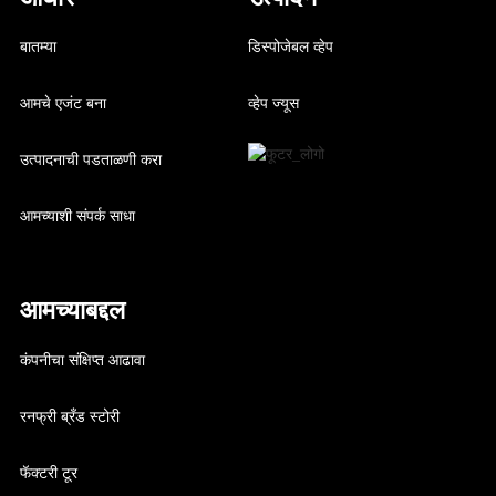
बातम्या
डिस्पोजेबल व्हेप
आमचे एजंट बना
व्हेप ज्यूस
उत्पादनाची पडताळणी करा
आमच्याशी संपर्क साधा
आमच्याबद्दल
कंपनीचा संक्षिप्त आढावा
रनफ्री ब्रँड स्टोरी
फॅक्टरी टूर