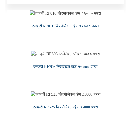
रनफ्री RF016 डिस्पोजेबल व्हेप १५००० पफ्स
रनफ्री — प्रीमियम व्हेप ज्यूस ई-लिक्विड
हॉट सेल १ एमएल रिफिल करण्यायोग्य सिरेमिक कोर डिस्पोजेबल सीबीडी
डिव्हाइस
अधिक वाचा
अधिक वाचा
अधिक वाचा
रनफ्री RF306 रिप्लेसेबल पॉड १५००० पफ्स
अधिक वाचा
रनफ्री RF525 डिस्पोजेबल व्हेप 35000 पफ्स
अधिक वाचा