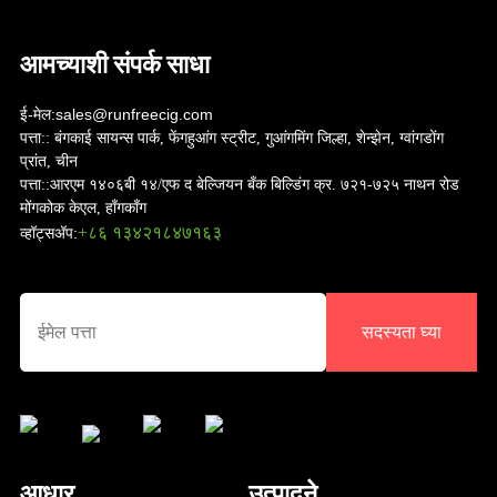
आमच्याशी संपर्क साधा
ई-मेल:
sales@runfreecig.com
पत्ता::
बंगकाई सायन्स पार्क, फेंगहुआंग स्ट्रीट, गुआंगमिंग जिल्हा, शेन्झेन, ग्वांगडोंग
प्रांत, चीन
पत्ता::
आरएम १४०६बी १४/एफ द बेल्जियन बँक बिल्डिंग क्र. ७२१-७२५ नाथन रोड
मोंगकोक केएल, हाँगकाँग
+८६ १३४२१८४७१६३
व्हॉट्सअ‍ॅप:
सदस्यता घ्या
आधार
उत्पादने