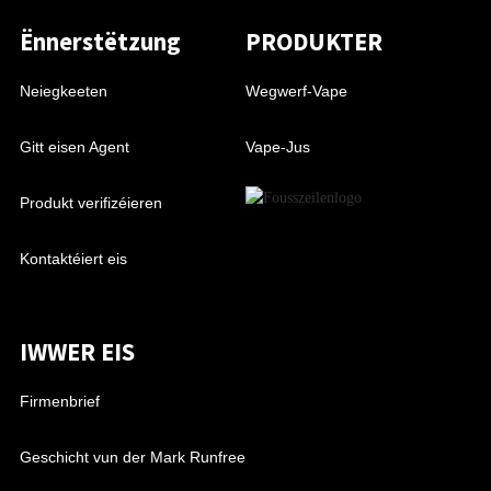
Ënnerstëtzung
PRODUKTER
Neiegkeeten
Wegwerf-Vape
Gitt eisen Agent
Vape-Jus
Produkt verifizéieren
Kontaktéiert eis
IWWER EIS
Firmenbrief
Geschicht vun der Mark Runfree