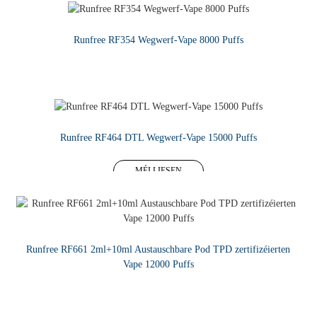
Runfree RF354 Wegwerf-Vape 8000 Puffs
MÉI LIESEN
Runfree RF464 DTL Wegwerf-Vape 15000 Puffs
MÉI LIESEN
Runfree RF661 2ml+10ml Austauschbare Pod TPD zertifizéierten
Vape 12000 Puffs
MÉI LIESEN