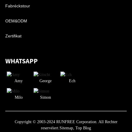
Fabréckstour
OEM&ODM
Zertifikat
WHATSAPP
Amy
George
Ech
Milo
Simon
Copyright © 2003-2024 RUNFREE Corporation. All Rechter
reservéiert.
Sitemap,
Top Blog