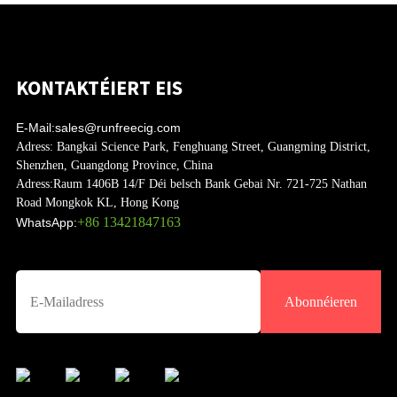
KONTAKTÉIERT EIS
E-Mail:
sales@runfreecig.com
Adress:
Bangkai Science Park, Fenghuang Street, Guangming District,
Shenzhen, Guangdong Province, China
Adress:
Raum 1406B 14/F Déi belsch Bank Gebai Nr. 721-725 Nathan
Road Mongkok KL, Hong Kong
+86 13421847163
WhatsApp:
Abonnéieren