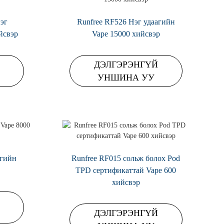
эг
Runfree RF526 Нэг удаагийн
йсвэр
Vape 15000 хийсвэр
ДЭЛГЭРЭНГҮЙ
УНШИНА УУ
агийн
Runfree RF015 сольж болох Pod
TPD сертификаттай Vape 600
хийсвэр
ДЭЛГЭРЭНГҮЙ