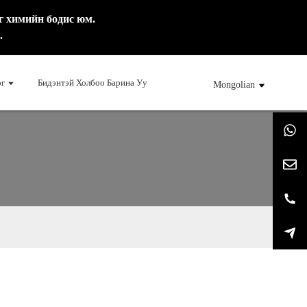
г химийн бодис юм.
.
г
Бидэнтэй Холбоо Барина Уу
Mongolian