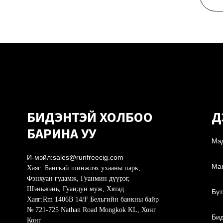
БИДЭНТЭЙ ХОЛБОО
Д
БАРИНА УУ
Мэ
И-мэйл:
sales@runfreecig.com
Ман
Хаяг:
Бангкай шинжлэх ухааны парк,
Фэнхуан гудамж, Гуанмин дүүрэг,
Шэньжэнь, Гуандун муж, Хятад
Бүт
Хаяг:
Rm 1406B 14/F Бельгийн банкны байр
№ 721-725 Nathan Road Mongkok KL, Хонг
Бид
Конг