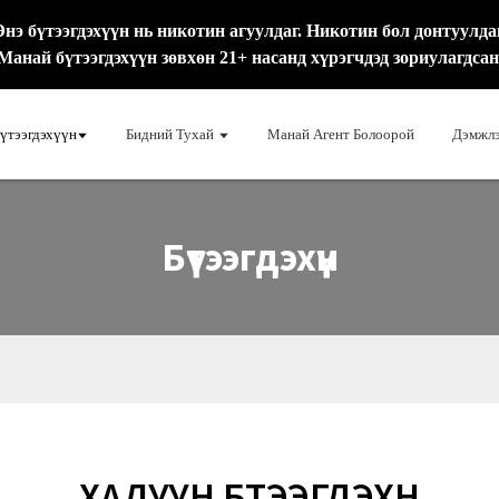
бүтээгдэхүүн нь никотин агуулдаг. Никотин бол донтуулда
Манай бүтээгдэхүүн зөвхөн 21+ насанд хүрэгчдэд зориулагдсан
үтээгдэхүүн
Бидний Тухай
Манай Агент Болоорой
Дэмжлэ
Бүтээгдэхүүн
ХАЛУУН БҮТЭЭГДЭХҮҮН