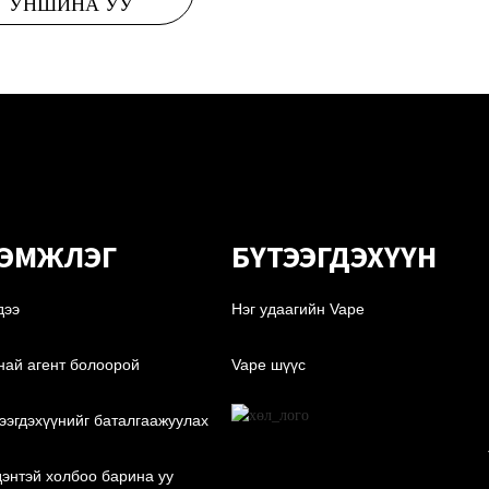
УНШИНА УУ
ЭМЖЛЭГ
БҮТЭЭГДЭХҮҮН
дээ
Нэг удаагийн Vape
ай агент болоорой
Vape шүүс
ээгдэхүүнийг баталгаажуулах
энтэй холбоо барина уу