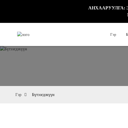
АНХААРУУЛГА: Энэ 
Гэр
Б
Гэр
Бүтээгдэхүүн