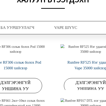
 БА УУРШУУЛАГЧ
VAPE ШҮҮС
ee RF306 сольж болох Pod
Runfree RF525 Нэг уда
15000 хийсвэр
Vape 35000 хийсвэ
ДЭЛГЭРЭНГҮЙ
ДЭЛГЭРЭНГҮЙ
УНШИНА УУ
УНШИНА УУ