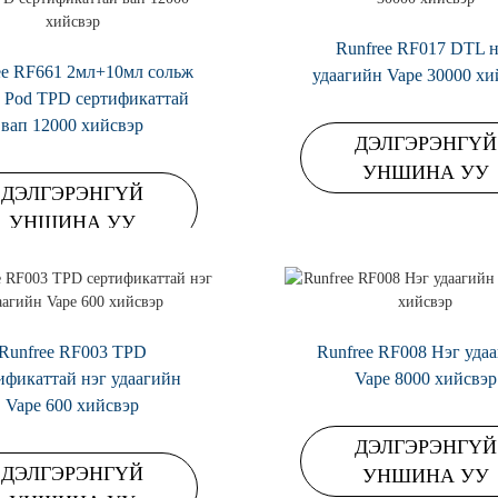
Runfree RF017 DTL н
ee RF661 2мл+10мл сольж
удаагийн Vape 30000 хи
 Pod TPD сертификаттай
вап 12000 хийсвэр
ДЭЛГЭРЭНГҮЙ
УНШИНА УУ
ДЭЛГЭРЭНГҮЙ
УНШИНА УУ
Runfree RF003 TPD
Runfree RF008 Нэг уда
ификаттай нэг удаагийн
Vape 8000 хийсвэр
Vape 600 хийсвэр
ДЭЛГЭРЭНГҮЙ
ДЭЛГЭРЭНГҮЙ
УНШИНА УУ