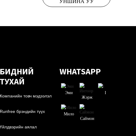
УНШИНА УУ
БИДНИЙ
WHATSAPP
ТУХАЙ
Эми
I
Компанийн товч мэдээлэл
Жэрж
Runfree брэндийн түүх
Мило
Саймон
Үйлдвэрийн аялал