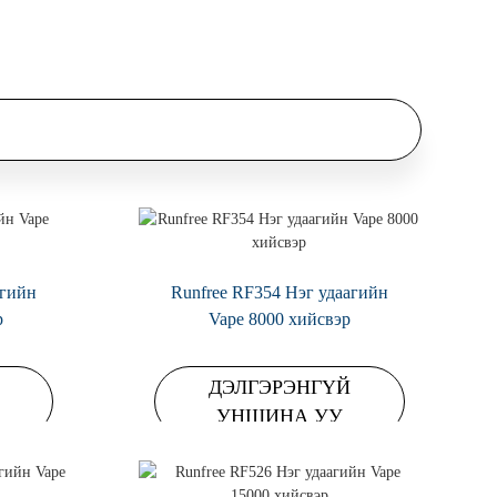
агийн
Runfree RF354 Нэг удаагийн
р
Vape 8000 хийсвэр
ДЭЛГЭРЭНГҮЙ
УНШИНА УУ