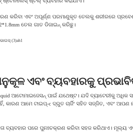
୍ ଷ୍ଟେନଲେସ୍ ଷ୍ଟିଲ୍ ବ୍ୟବହାର କରାଯାଏ।
ଣ କରିବା ଏବଂ ଅପୂର୍ଣ୍ଣ ପରମାଣୁକୃତ ତେଲକୁ ଶରୀରରେ ପ୍ରବେଶ
କ 2*1.8mm ତେଲ ଗାତ ଡିଜାଇନ୍ କରିଛୁ।
ୁକୂଳ ଏବଂ ବ୍ୟବହାରକୁ ପ୍ରଭାବିତ
liquid ଆଟୋମାଇଜେସନ୍ ପାଇଁ ଯଥେଷ୍ଟ। ଯଦି ବ୍ୟାଟେରୀକୁ ଅଧିକ 
ଁ, କାରଣ ଆମେ ଟାଇପ୍-c ଦ୍ରୁତ ଚାର୍ଜିଂ ସହିତ ସଜ୍ଜିତ, ଏବଂ ଆ
ା ବ୍ୟବହାର ପରେ ପୁନଃଚକ୍ରଣ କରିବା ସହଜ କରିଥାଏ। ମୂଲ୍ୟ ଏବଂ 