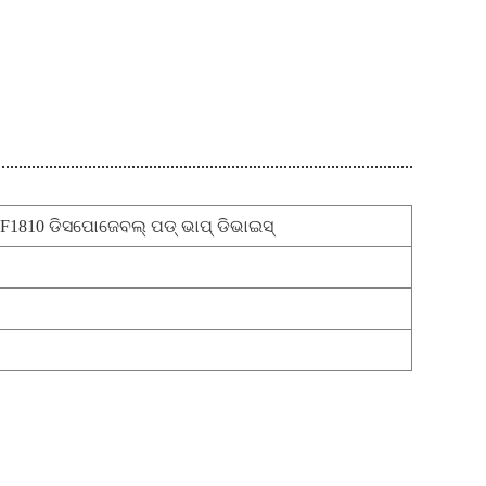
F1810 ଡିସପୋଜେବଲ୍ ପଡ୍ ଭାପ୍ ଡିଭାଇସ୍