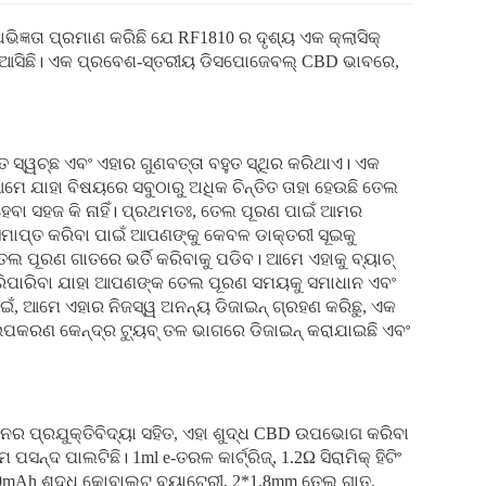
ିଜ୍ଞତା ପ୍ରମାଣ କରିଛି ଯେ RF1810 ର ଦୃଶ୍ୟ ଏକ କ୍ଲାସିକ୍
କରିଆସିଛି। ଏକ ପ୍ରବେଶ-ସ୍ତରୀୟ ଡିସପୋଜେବଲ୍ CBD ଭାବରେ,
 ସ୍ୱଚ୍ଛ ଏବଂ ଏହାର ଗୁଣବତ୍ତା ବହୁତ ସ୍ଥିର କରିଥାଏ। ଏକ
ଯାହା ବିଷୟରେ ସବୁଠାରୁ ଅଧିକ ଚିନ୍ତିତ ତାହା ହେଉଛି ତେଲ
୍ ହେବା ସହଜ କି ନାହିଁ। ପ୍ରଥମତଃ, ତେଲ ପୂରଣ ପାଇଁ ଆମର
ୟ ସମାପ୍ତ କରିବା ପାଇଁ ଆପଣଙ୍କୁ କେବଳ ଡାକ୍ତରୀ ସୂଇକୁ
ତେଲ ପୂରଣ ଗାତରେ ଭର୍ତି କରିବାକୁ ପଡିବ। ଆମେ ଏହାକୁ ବ୍ୟାଚ୍
କରିପାରିବା ଯାହା ଆପଣଙ୍କ ତେଲ ପୂରଣ ସମୟକୁ ସମାଧାନ ଏବଂ
ଇଁ, ଆମେ ଏହାର ନିଜସ୍ୱ ଅନନ୍ୟ ଡିଜାଇନ୍ ଗ୍ରହଣ କରିଛୁ, ଏକ
ପକରଣ କେନ୍ଦ୍ର ଟ୍ୟୁବ୍ ତଳ ଭାଗରେ ଡିଜାଇନ୍ କରାଯାଇଛି ଏବଂ
ନର ପ୍ରଯୁକ୍ତିବିଦ୍ୟା ସହିତ, ଏହା ଶୁଦ୍ଧ CBD ଉପଭୋଗ କରିବା
ସନ୍ଦ ପାଲଟିଛି। 1ml e-ତରଳ କାର୍ଟ୍ରିଜ୍, 1.2Ω ସିରାମିକ୍ ହିଟିଂ
ଟ, 280mAh ଶୁଦ୍ଧ କୋବାଲ୍ଟ ବ୍ୟାଟେରୀ, 2*1.8mm ତେଲ ଗାତ,