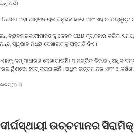
ଇନ୍ ଅଛି।
ଟରେ ତିଆରି। ଏହା ଆରାମଦାୟକ ଅନୁଭବ କରେ ଏବଂ ଏହାର ଉତ୍କୃଷ୍ଟ 
ାଇନ୍ ବ୍ୟବହାରକାରୀମାନଙ୍କୁ କେବଳ CBD ବ୍ୟବହାର କରିବା ସମୟ
ଅନନ୍ୟ ସ୍ୱଭାବ ମଧ୍ୟ ଦେଖାଇବାକୁ ଅନୁମତି ଦିଏ।
 ଏହାକୁ କମ୍ ସାଧାରଣ ଦେଖାଯାଉଛି। ସାମଗ୍ରିକ ଡିଜାଇନ୍ ଅଧିକ ସ
ଇ-ତରଳ ୱିଣ୍ଡୋ ସେଟ୍ କରାଯାଇଛି। ଅଧିକ ଉଚ୍ଚମାନର ଏବଂ ଆକର୍ଷଣ
 ଦୀର୍ଘସ୍ଥାୟୀ ଉଚ୍ଚମାନର ସିରାମି