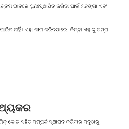
ତମ ଭାବରେ ପୁନଃସ୍ଥାପିତ କରିବା ପାଇଁ ମହଙ୍ଗା ଏବଂ
ବ ନାହିଁ। ଏହା କାମ କରିନପାରେ, କିମ୍ବା ଏହାକୁ ପମ୍ପ
ସ୍ଥ୍ୟକର
ରାମିକ୍ କୋର ସହିତ ସମ୍ପର୍କ ସ୍ଥାପନ କରିବାର ସବୁଠାରୁ