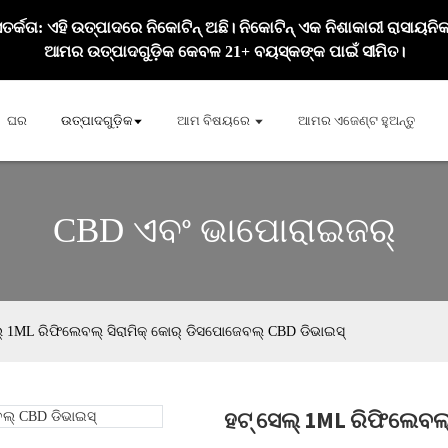
ତର୍କତା: ଏହି ଉତ୍ପାଦରେ ନିକୋଟିନ୍ ଅଛି। ନିକୋଟିନ୍ ଏକ ନିଶାକାରୀ ରାସାୟନି
ଆମର ଉତ୍ପାଦଗୁଡ଼ିକ କେବଳ 21+ ବୟସ୍କଙ୍କ ପାଇଁ ସୀମିତ।
ଘର
ଉତ୍ପାଦଗୁଡ଼ିକ
ଆମ ବିଷୟରେ
ଆମର ଏଜେଣ୍ଟ ହୁଅନ୍ତୁ
CBD ଏବଂ ଭାପୋରାଇଜର୍
୍ 1ML ରିଫିଲେବଲ୍ ସିରାମିକ୍ କୋର୍ ଡିସପୋଜେବଲ୍ CBD ଡିଭାଇସ୍
ହଟ୍ ସେଲ୍ 1ML ରିଫିଲେବଲ୍
Loadi
Loadi