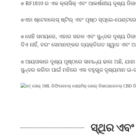
※ RF1810 ର ଏକ କ୍ଲାସିକ୍ ଏବଂ ଆକର୍ଷଣୀୟ ଦୃଶ୍ୟ ଡିଜା
※
ଏହା ଷ୍ଟେନଲେସ୍ ଷ୍ଟିଲ୍ ଏବଂ ପୃଷ୍ଠ ସ୍ପ୍ରେ-ପେଣ୍
※
ସେହି ସମୟରେ, ଏହାର ସରଳ ଏବଂ ସୁନ୍ଦର ଦୃଶ୍ୟ ଡିଜ
ଦିଏ ନାହିଁ, ବରଂ ସେମାନଙ୍କର ବ୍ୟକ୍ତିଗତ ସ୍ୱାଦ ଏବଂ 
※
ଆୟତାକାର ଦୃଶ୍ୟ ପୃଷ୍ଠରେ ସାମାନ୍ୟ ଢାଲ ଅଛି, ଯାହା
ସୁନ୍ଦର କରିବା ପାଇଁ ମଝିରେ ଏକ ବହୁଭୁଜ ଦୃଶ୍ୟମାନ 
ସ୍ଥିର ଏବଂ