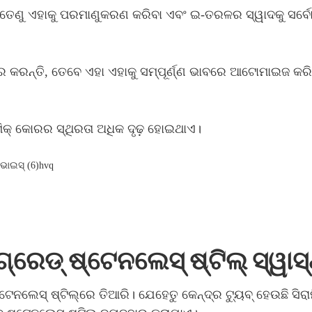
ଣୁ ଏହାକୁ ପରମାଣୁକରଣ କରିବା ଏବଂ ଇ-ତରଳର ସ୍ୱାଦକୁ ସର୍ବୋତ୍
୍ତି, ତେବେ ଏହା ଏହାକୁ ସମ୍ପୂର୍ଣ୍ଣ ଭାବରେ ଆଟୋମାଇଜ କରିପାରି
ାମିକ୍ କୋରର ସ୍ଥିରତା ଅଧିକ ଦୃଢ଼ ହୋଇଥାଏ।
ଗ୍ରେଡ୍ ଷ୍ଟେନଲେସ୍ ଷ୍ଟିଲ୍ ସ୍ୱା
ଷ୍ଟେନଲେସ୍ ଷ୍ଟିଲ୍‌ରେ ତିଆରି। ଯେହେତୁ କେନ୍ଦ୍ର ଟ୍ୟୁବ୍ ହେଉଛି ସି