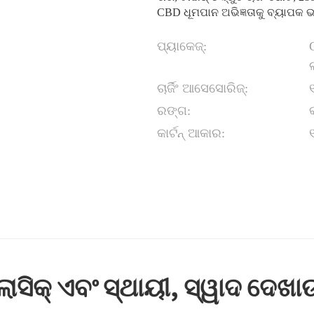
CBD ଧୂମପାନ ଅଭିଜ୍ଞତାକୁ ବ୍ୟାପକ
ପ୍ୟାକେଜ୍:
ଚାର୍ଜିଂ ଆସେସୋରିଜ୍:
ରଙ୍ଗ:
କାର୍ଟନ୍ ଆକାର:
ଲାସିକ୍ ଏବଂ ସ୍ଥାୟୀ, ସ୍ୱାଦ ଦେଖା