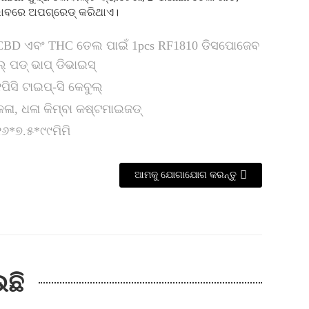
 ଭାବରେ ଅପଗ୍ରେଡ୍ କରିଥାଏ।
CBD ଏବଂ THC ତେଲ ପାଇଁ 1pcs RF1810 ଡିସପୋଜେବ
ଲ୍ ପଡ୍ ଭାପ୍ ଡିଭାଇସ୍
୧ପିସି ଟାଇପ୍-ସି କେବୁଲ୍
କଳା, ଧଳା କିମ୍ବା କଷ୍ଟମାଇଜଡ୍
୧୬*୭.୫*୯୯ମିମି
ଆମକୁ ଯୋଗାଯୋଗ କରନ୍ତୁ
ଉଛି