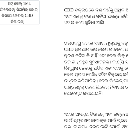
CBD ବିକ୍ରୟରେ ଦଶ ବର୍ଷରୁ ଅଧିକ ଅଭ
ଏବଂ ଏହାକୁ ବଜାର ସର୍ବଦା ପସନ୍ଦ 
ଏହାର କ’ଣ ସୁବିଧା ଅଛି!
ପରିପକ୍ୱ ବଜାର ଏହାର ମୂଲ୍ୟକୁ ବହୁତ
CBD ଧୂମପାନ ଉପକରଣ ଭାବରେ, ଆମେ 
ପୂରଣ ଜଟିଳ କି ନାହିଁ ଏବଂ ତେଲ ଲିକ
ଡିଜାଇନ୍ ବହୁତ ସୁବିଧାଜନକ। କାର୍ଯ୍
ନିଶ୍ୱାସ ନେବାକୁ ପଡିବ ଏବଂ ଏହାକୁ 
ତେଲ ପୂରଣ ମେସିନ୍ ସହିତ ବିକ୍ରୟ 
ଉନ୍ନତ କରିପାରିବ। ତେଲ ଲିକେଜ୍ ପା
ଅଣ୍ଡରହୁକ୍ ତେଲ ଲିକେଜ୍ ନିବାରଣ ଉ
ପେଟେଣ୍ଟ କରାଯାଇଛି।
ଏହାର ଅନନ୍ୟ ଡିଜାଇନ୍ ଏବଂ ଉଚ୍ଚମା
ପାଇଁ ବ୍ୟବହାରକାରୀଙ୍କ ପାଇଁ ପ୍ରଥମ ପ
ତାର, ଟାଇପ୍-c ଦ୍ରୁତ ଚାର୍ଜିଂ ପୋର୍