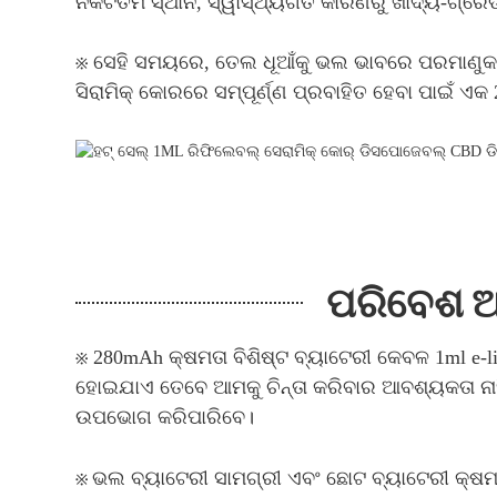
ନିକଟତମ ସ୍ଥାନ, ସ୍ୱାସ୍ଥ୍ୟଗତ କାରଣରୁ ଖାଦ୍ୟ-ଗ୍ରେଡ
※ ସେହି ସମୟରେ, ତେଲ ଧୂଆଁକୁ ଭଲ ଭାବରେ ପରମାଣୁକର
ସିରାମିକ୍ କୋରରେ ସମ୍ପୂର୍ଣ୍ଣ ପ୍ରବାହିତ ହେବା ପାଇଁ ଏ
ପରିବେଶ ଅନ
※ 280mAh କ୍ଷମତା ବିଶିଷ୍ଟ ବ୍ୟାଟେରୀ କେବଳ 1ml e-
ହୋଇଯାଏ ତେବେ ଆମକୁ ଚିନ୍ତା କରିବାର ଆବଶ୍ୟକତା ନାହି
ଉପଭୋଗ କରିପାରିବେ।
※
ଭଲ ବ୍ୟାଟେରୀ ସାମଗ୍ରୀ ଏବଂ ଛୋଟ ବ୍ୟାଟେରୀ କ୍ଷମତ