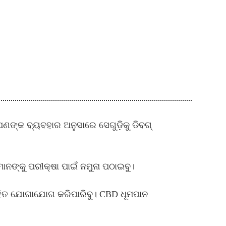
ଙ୍କ ବ୍ୟବହାର ଅନୁସାରେ ସେଗୁଡ଼ିକୁ ଡିବଗ୍
ଙ୍କୁ ପରୀକ୍ଷା ପାଇଁ ନମୁନା ପଠାଇବୁ।
ିତ ଯୋଗାଯୋଗ କରିପାରିବୁ। CBD ଧୂମପାନ