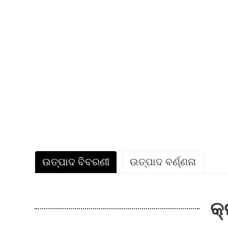
ଉତ୍ପାଦ ବିବରଣୀ
ଉତ୍ପାଦ ବର୍ଣ୍ଣନା
କ୍