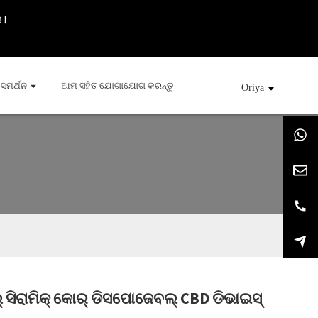
କ।
ସମର୍ଥନ
ଆମ ସହିତ ଯୋଗାଯୋଗ କରନ୍ତୁ
Oriya
 ସିରାମିକ୍ କୋର୍ ଡିସପୋଜେବଲ୍ CBD ଡିଭାଇସ୍
ng...
ng...