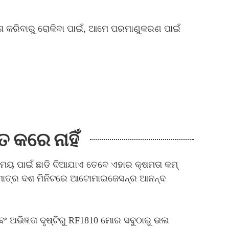
 କରିବାରୁ ରୋକିବା ପାଇଁ, ଆମେ ପରମାଣୁକରଣ ପାଇଁ
 କରେ ନାହିଁ
ସମୟ ପାଇଁ ଛାଡି ଦିଆଯାଏ ତେବେ ଏହାର କ୍ଷମତା କମ୍
ପଣ ମାତ୍ର ଦଶ ମିନିଟରେ ଆଟୋମାଇଜେସନ୍ର ଆନନ୍ଦ
ଅଭିଜ୍ଞତା ଦୃଷ୍ଟିରୁ RF1810 ମୋର ସବୁଠାରୁ ଭଲ