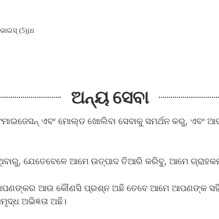
ଅନ୍ୟ ସେବା
ମାଇଜେସନ୍ ଏବଂ ମୋଲ୍ଡ ଖୋଲିବା ସେବାକୁ ସମର୍ଥନ କରୁ, ଏବଂ ଆପଣ
ବାରୁ, ଯେତେବେଳେ ଆମେ ଉତ୍ପାଦ ତିଆରି କରିବୁ, ଆମେ ଗ୍ରାହକମାନ
ି ଆପଣଙ୍କର ଆଉ କୌଣସି ପ୍ରଶ୍ନ ଅଛି ତେବେ ଆମେ ଆପଣଙ୍କ ସହ
ଦ୍ଧ ଅଭିଜ୍ଞତା ଅଛି।