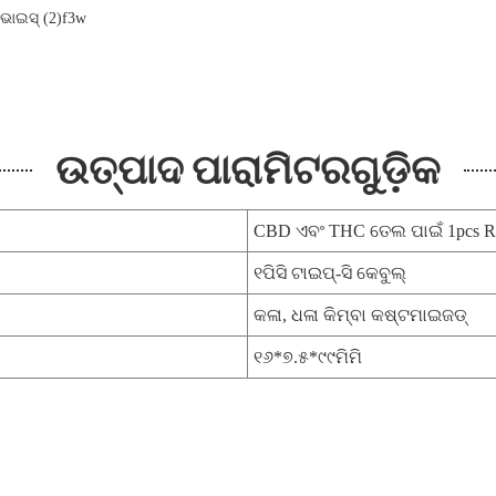
ଉତ୍ପାଦ ପାରାମିଟରଗୁଡ଼ିକ
CBD ଏବଂ THC ତେଲ ପାଇଁ 1pcs R
୧ପିସି ଟାଇପ୍-ସି କେବୁଲ୍
କଳା, ଧଳା କିମ୍ବା କଷ୍ଟମାଇଜଡ୍
୧୬*୭.୫*୯୯ମିମି