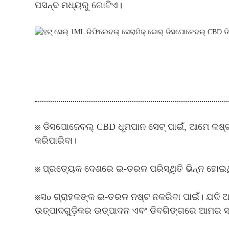
ପସନ୍ଦ ମଧ୍ୟରୁ ଗୋଟିଏ।
※ ଡିସପୋଜେବଲ୍ CBD ଧୂମପାନ ସେଟ୍ ପାଇଁ, ଆମେ କଷ୍ଟ
କରିପାରିବା।
※
ପ୍ରତ୍ୟେକ ଦେଶରେ ଇ-ତରଳ ପରିସ୍ଥିତି ଭିନ୍ନ ହୋଇଥି
※
ସ
o ଗ୍ରାହକଙ୍କ ଇ-ତରଳ ନଷ୍ଟ ନକରିବା ପାଇଁ। ଯଦ
ଉତ୍ପାଦଗୁଡ଼ିକର ଉତ୍ପାଦନ ଏବଂ ଡିବଗିଙ୍ଗରେ ଆମର ସମୃ