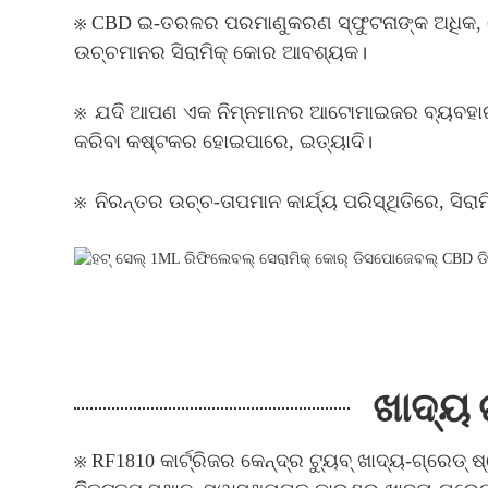
※ CBD ଇ-ତରଳର ପରମାଣୁକରଣ ସ୍ଫୁଟନାଙ୍କ ଅଧିକ, ତେ
ଉଚ୍ଚମାନର ସିରାମିକ୍ କୋର ଆବଶ୍ୟକ।
※
ଯଦି ଆପଣ ଏକ ନିମ୍ନମାନର ଆଟୋମାଇଜର ବ୍ୟବହାର କରନ
କରିବା କଷ୍ଟକର ହୋଇପାରେ, ଇତ୍ୟାଦି।
※
ନିରନ୍ତର ଉଚ୍ଚ-ତାପମାନ କାର୍ଯ୍ୟ ପରିସ୍ଥିତିରେ, ସିର
ଖାଦ୍ୟ 
※ RF1810 କାର୍ଟ୍ରିଜର କେନ୍ଦ୍ର ଟ୍ୟୁବ୍ ଖାଦ୍ୟ-ଗ୍ରେଡ୍ 