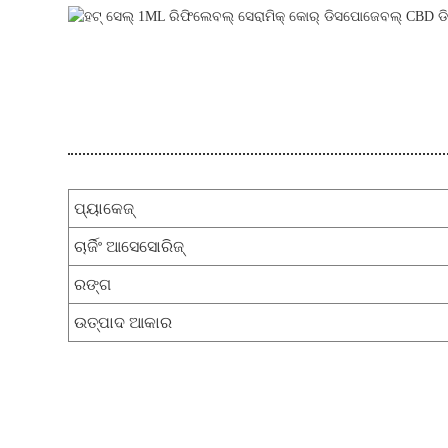
ପ୍ୟାକେଜ୍
ଚାର୍ଜିଂ ଆସେସୋରିଜ୍
ରଙ୍ଗ
ଉତ୍ପାଦ ଆକାର