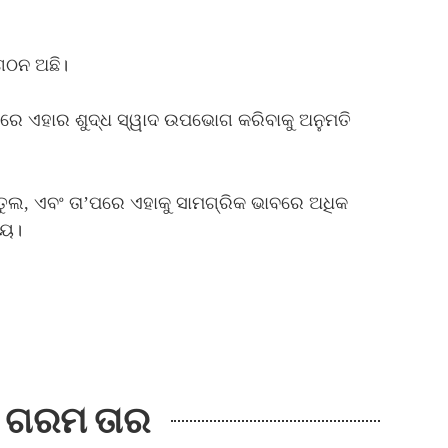
ଗଠନ ଅଛି।
ରେ ଏହାର ଶୁଦ୍ଧ ସ୍ୱାଦ ଉପଭୋଗ କରିବାକୁ ଅନୁମତି
ମତୁଲ, ଏବଂ ତା’ପରେ ଏହାକୁ ସାମଗ୍ରିକ ଭାବରେ ଅଧିକ
ୀୟ।
କ୍ ଗରମ ତାର