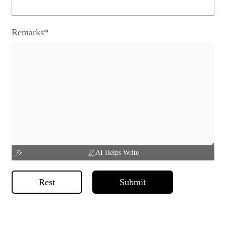
Remarks*
AI Helps Write
Rest
Submit