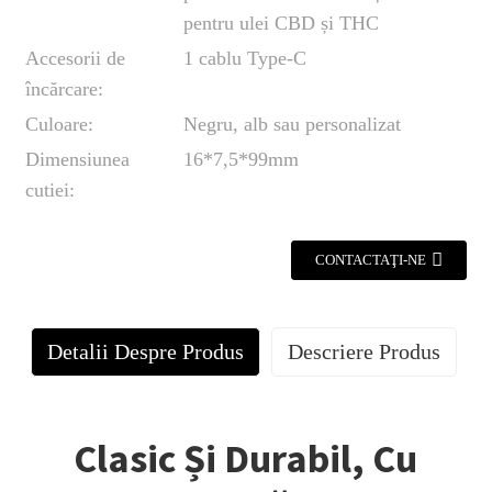
pentru ulei CBD și THC
Accesorii de
1 cablu Type-C
încărcare:
Culoare:
Negru, alb sau personalizat
Dimensiunea
16*7,5*99mm
cutiei:
CONTACTAŢI-NE
Detalii Despre Produs
Descriere Produs
Clasic Și Durabil, Cu