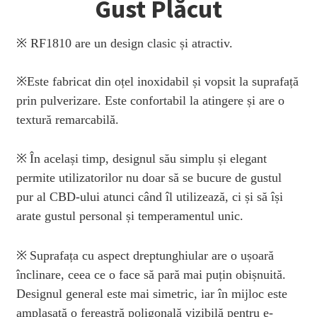
Gust Plăcut
※ RF1810 are un design clasic și atractiv.
※
Este fabricat din oțel inoxidabil și vopsit la suprafață
prin pulverizare. Este confortabil la atingere și are o
textură remarcabilă.
※
În același timp, designul său simplu și elegant
permite utilizatorilor nu doar să se bucure de gustul
pur al CBD-ului atunci când îl utilizează, ci și să își
arate gustul personal și temperamentul unic.
※
Suprafața cu aspect dreptunghiular are o ușoară
înclinare, ceea ce o face să pară mai puțin obișnuită.
Designul general este mai simetric, iar în mijloc este
amplasată o fereastră poligonală vizibilă pentru e-