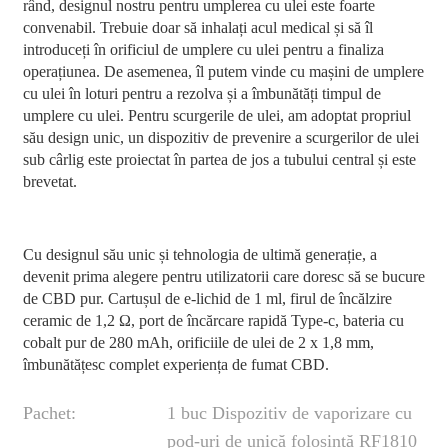
rând, designul nostru pentru umplerea cu ulei este foarte
convenabil. Trebuie doar să inhalați acul medical și să îl
introduceți în orificiul de umplere cu ulei pentru a finaliza
operațiunea. De asemenea, îl putem vinde cu mașini de umplere
cu ulei în loturi pentru a rezolva și a îmbunătăți timpul de
umplere cu ulei. Pentru scurgerile de ulei, am adoptat propriul
său design unic, un dispozitiv de prevenire a scurgerilor de ulei
sub cârlig este proiectat în partea de jos a tubului central și este
brevetat.
Cu designul său unic și tehnologia de ultimă generație, a
devenit prima alegere pentru utilizatorii care doresc să se bucure
de CBD pur. Cartușul de e-lichid de 1 ml, firul de încălzire
ceramic de 1,2 Ω, port de încărcare rapidă Type-c, bateria cu
cobalt pur de 280 mAh, orificiile de ulei de 2 x 1,8 mm,
îmbunătățesc complet experiența de fumat CBD.
Pachet:
1 buc Dispozitiv de vaporizare cu
pod-uri de unică folosință RF1810