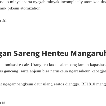
aseup minyak sarta nyegah minyak incompletely atomized tin
mik pikeun atomization.
gan Sareng Henteu Mangaru
tomisasi e-cair. Urang teu kudu salempang lamun kapasitas 
as gancang, sarta anjeun bisa neruskeun ngarasakeun kabagja
alit ngagampangkeun daur ulang saatos dianggo. RF1810 mangru