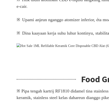
e-cair.
※
Upami anjeun nganggo atomizer inferior, éta moa
※
Dina kaayaan kerja suhu luhur kontinyu, stabilita
Food G
※ Pipa tengah kartrij RF1810 didamel tina stainle
keramik, stainless steel kelas dahareun dianggo pik