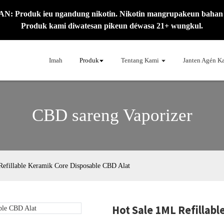
 Produk ieu ngandung nikotin. Nikotin mangrupakeun bahan ki
Produk kami diwatesan pikeun déwasa 21+ wungkul.
Imah
Produk
Tentang Kami
Janten Agén K
CBD sareng Vaporizer
efillable Keramik Core Disposable CBD Alat
Hot Sale 1ML Refillabl
Loadi
Loadi