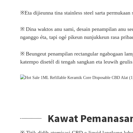
※
Eta dijieunna tina stainless steel sarta permukaa
※
Dina waktos anu sami, desain penampilan anu s
nganggo éta, tapi ogé pikeun nunjukkeun rasa priba
※
Beungeut penampilan rectangular ngabogaan lampi
katempo disetél di tengah sangkan eta leuwih geuli
Kawat Pemanasan 
※ Titik didih atomisasi CBD e-liquid langkung luhu