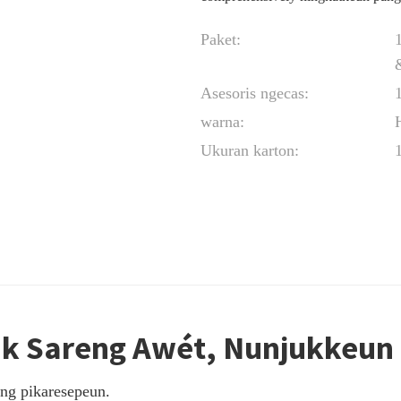
Paket:
Asesoris ngecas:
warna:
Ukuran karton:
ik Sareng Awét, Nunjukkeun
ng pikaresepeun.