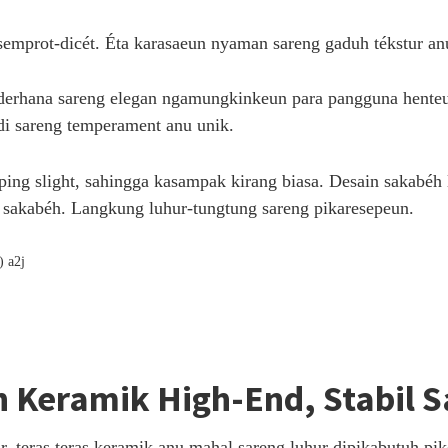
n semprot-dicét. Éta karasaeun nyaman sareng gaduh tékstur anu
ederhana sareng elegan ngamungkinkeun para pangguna hente
di sareng temperament anu unik.
ng slight, sahingga kasampak kirang biasa. Desain sakabéh le
s sakabéh. Langkung luhur-tungtung sareng pikaresepeun.
Keramik High-End, Stabil 
r, teras teras keramik anu mahal sareng luhur dipikabutuh pi