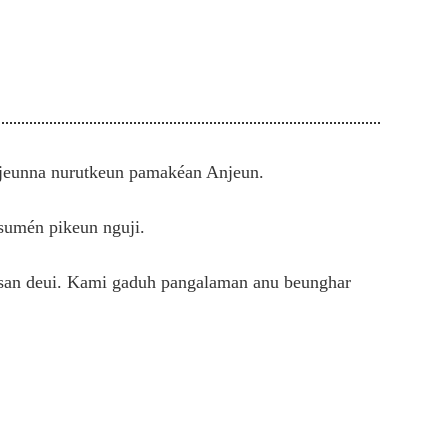
anjeunna nurutkeun pamakéan Anjeun.
sumén pikeun nguji.
rosan deui. Kami gaduh pangalaman anu beunghar