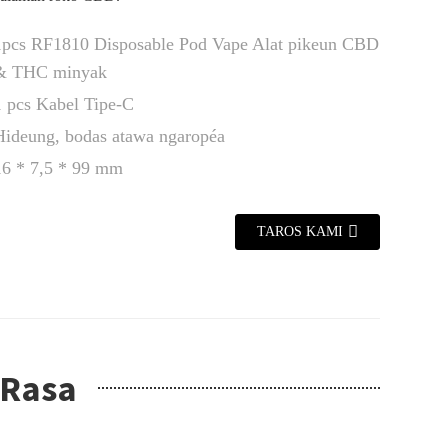
1pcs RF1810 Disposable Pod Vape Alat pikeun CBD
& THC minyak
1 pcs Kabel Tipe-C
Hideung, bodas atawa ngaropéa
16 * 7,5 * 99 mm
TAROS KAMI
 Rasa