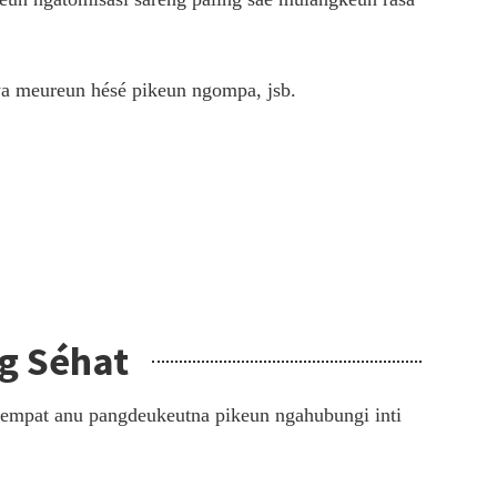
awa meureun hésé pikeun ngompa, jsb.
g Séhat
 tempat anu pangdeukeutna pikeun ngahubungi inti