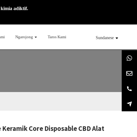
mia adiktif.
ami
Ngarojong
Taros Kami
Sundanese
e Keramik Core Disposable CBD Alat
ng...
ng...