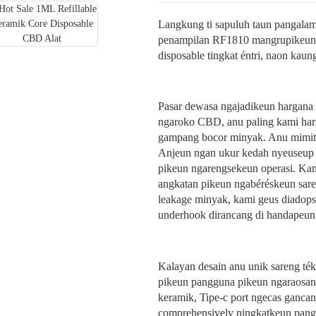
Langkung ti sapuluh taun pangala
penampilan RF1810 mangrupikeun k
disposable tingkat éntri, naon kau
Pasar dewasa ngajadikeun hargana tr
ngaroko CBD, anu paling kami har
gampang bocor minyak. Anu mimiti
Anjeun ngan ukur kedah nyeuseup 
pikeun ngarengsekeun operasi. Kam
angkatan pikeun ngabéréskeun sar
leakage minyak, kami geus diadopsi
underhook dirancang di handapeun 
Kalayan desain anu unik sareng ték
pikeun pangguna pikeun ngaraosan
keramik, Tipe-c port ngecas ganca
comprehensively ningkatkeun pan