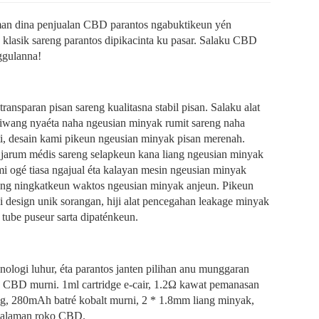
man dina penjualan CBD parantos ngabuktikeun yén
lasik sareng parantos dipikacinta ku pasar. Salaku CBD
nggulanna!
ansparan pisan sareng kualitasna stabil pisan. Salaku alat
iwang nyaéta naha ngeusian minyak rumit sareng naha
, desain kami pikeun ngeusian minyak pisan merenah.
jarum médis sareng selapkeun kana liang ngeusian minyak
i ogé tiasa ngajual éta kalayan mesin ngeusian minyak
eng ningkatkeun waktos ngeusian minyak anjeun. Pikeun
 design unik sorangan, hiji alat pencegahan leakage minyak
tube puseur sarta dipaténkeun.
nologi luhur, éta parantos janten pilihan anu munggaran
 CBD murni. 1ml cartridge e-cair, 1.2Ω kawat pemanasan
ng, 280mAh batré kobalt murni, 2 * 1.8mm liang minyak,
galaman roko CBD.