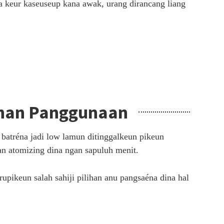
a keur kaseuseup kana awak, urang dirancang liang
han Panggunaan
batréna jadi low lamun ditinggalkeun pikeun
an atomizing dina ngan sapuluh menit.
pikeun salah sahiji pilihan anu pangsaéna dina hal