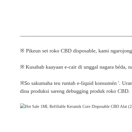
※ Pikeun set roko CBD disposable, kami ngarojong 
※
Kusabab kaayaan e-cair di unggal nagara béda, n
※
S
o sakumaha teu runtah e-liquid konsumén '. Ur
dina produksi sareng debugging produk roko CBD.