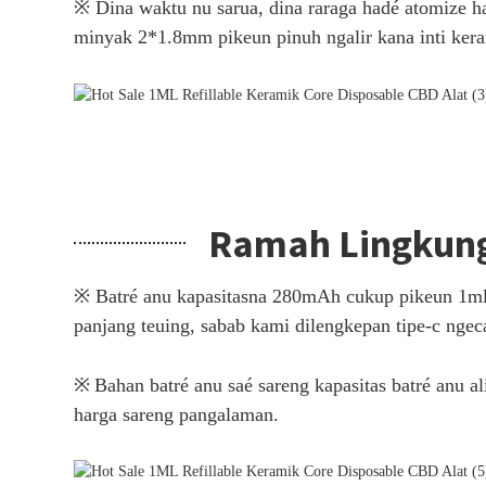
※ Dina waktu nu sarua, dina raraga hadé atomize h
minyak 2*1.8mm pikeun pinuh ngalir kana inti kera
Ramah Lingkun
※ Batré anu kapasitasna 280mAh cukup pikeun 1ml a
panjang teuing, sabab kami dilengkepan tipe-c ngec
※
Bahan batré anu saé sareng kapasitas batré anu 
harga sareng pangalaman.