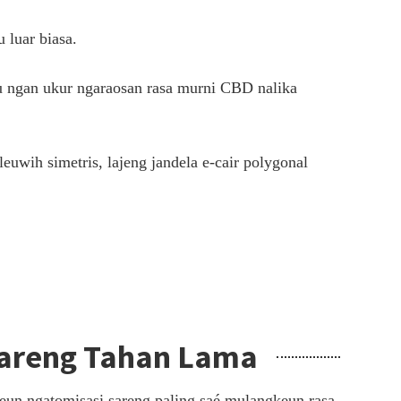
 luar biasa.
u ngan ukur ngaraosan rasa murni CBD nalika
uwih simetris, lajeng jandela e-cair polygonal
Sareng Tahan Lama
keun ngatomisasi sareng paling saé mulangkeun rasa