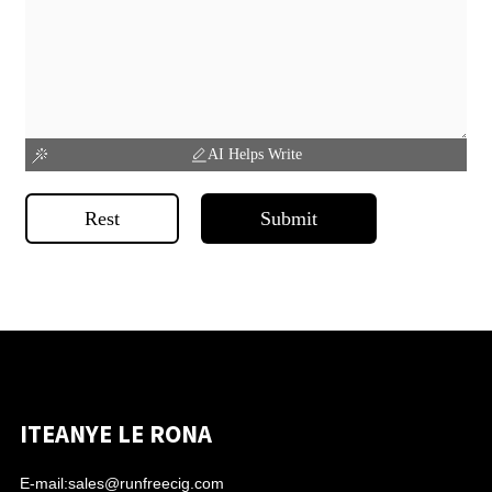
AI Helps Write
Rest
Submit
ITEANYE LE RONA
E-mail:
sales@runfreecig.com