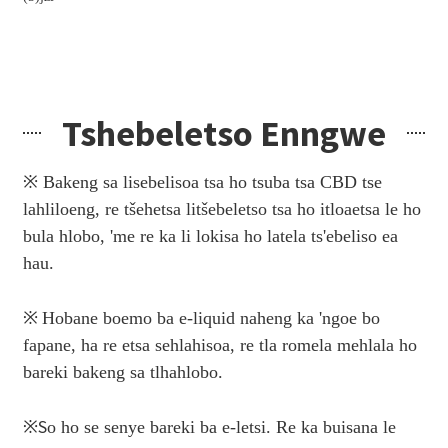
Tshebeletso Enngwe
※ Bakeng sa lisebelisoa tsa ho tsuba tsa CBD tse
lahliloeng, re tšehetsa litšebeletso tsa ho itloaetsa le ho
bula hlobo, 'me re ka li lokisa ho latela ts'ebeliso ea
hau.
※
Hobane boemo ba e-liquid naheng ka 'ngoe bo
fapane, ha re etsa sehlahisoa, re tla romela mehlala ho
bareki bakeng sa tlhahlobo.
※
S
o ho se senye bareki ba e-letsi. Re ka buisana le