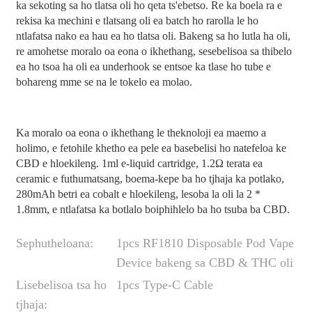
ka sekoting sa ho tlatsa oli ho qeta ts'ebetso. Re ka boela ra e
rekisa ka mechini e tlatsang oli ea batch ho rarolla le ho
ntlafatsa nako ea hau ea ho tlatsa oli. Bakeng sa ho lutla ha oli,
re amohetse moralo oa eona o ikhethang, sesebelisoa sa thibelo
ea ho tsoa ha oli ea underhook se entsoe ka tlase ho tube e
bohareng mme se na le tokelo ea molao.
Ka moralo oa eona o ikhethang le theknoloji ea maemo a
holimo, e fetohile khetho ea pele ea basebelisi ho natefeloa ke
CBD e hloekileng. 1ml e-liquid cartridge, 1.2Ω terata ea
ceramic e futhumatsang, boema-kepe ba ho tjhaja ka potlako,
280mAh betri ea cobalt e hloekileng, lesoba la oli la 2 *
1.8mm, e ntlafatsa ka botlalo boiphihlelo ba ho tsuba ba CBD.
Sephutheloana:
1pcs RF1810 Disposable Pod Vape
Device bakeng sa CBD & THC oli
Lisebelisoa tsa ho
1pcs Type-C Cable
tjhaja: