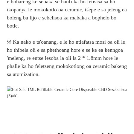
e bohareng ke sebaka se haufi ka ho fetisisa sa ho
ikopanya le mokokotlo oa ceramic, tšepe e sa jeleng ea
boleng ba lijo e sebelisoa ka mabaka a bophelo bo
botle.
※ Ka nako e ts'oanang, e le ho ntlafatsa mosi oa oli le
ho thibela oli e sa phethoang hore e se ke ea kenngoa
'meleng, re entse lesoba la oli la 2 * 1.8mm hore le
phalle ka ho feletseng mokokotlong oa ceramic bakeng
sa atomization.