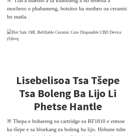
※
Tlas'a maemo a sa khaotseng a ho sebetsa a
mocheso o phahameng, botsitso ba motheo oa ceramic
bo matla.
Lisebelisoa Tsa Tšepe
Tsa Boleng Ba Lijo Li
Phetse Hantle
※ Thepa e bohareng ea cartridge ea RF1810 e entsoe
ka tšepe e sa hloekang ea boleng ba lijo. Hobane tube