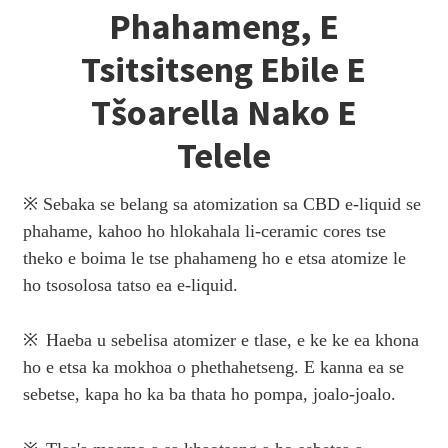
Phahameng, E
Tsitsitseng Ebile E
Tšoarella Nako E
Telele
※ Sebaka se belang sa atomization sa CBD e-liquid se
phahame, kahoo ho hlokahala li-ceramic cores tse
theko e boima le tse phahameng ho e etsa atomize le
ho tsosolosa tatso ea e-liquid.
※
Haeba u sebelisa atomizer e tlase, e ke ke ea khona
ho e etsa ka mokhoa o phethahetseng. E kanna ea se
sebetse, kapa ho ka ba thata ho pompa, joalo-joalo.