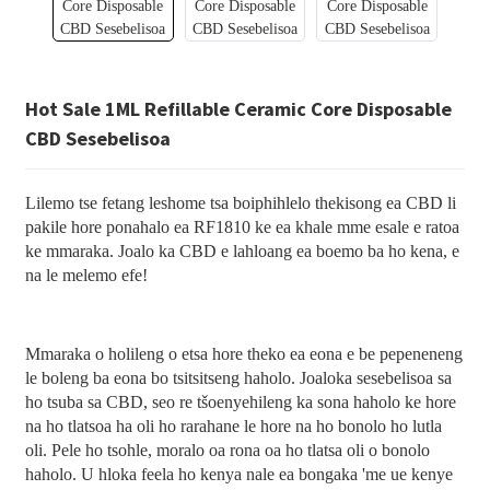
Hot Sale 1ML Refillable Ceramic Core Disposable
CBD Sesebelisoa
Lilemo tse fetang leshome tsa boiphihlelo thekisong ea CBD li
pakile hore ponahalo ea RF1810 ke ea khale mme esale e ratoa
ke mmaraka. Joalo ka CBD e lahloang ea boemo ba ho kena, e
na le melemo efe!
Mmaraka o holileng o etsa hore theko ea eona e be pepeneneng
le boleng ba eona bo tsitsitseng haholo. Joaloka sesebelisoa sa
ho tsuba sa CBD, seo re tšoenyehileng ka sona haholo ke hore
na ho tlatsoa ha oli ho rarahane le hore na ho bonolo ho lutla
oli. Pele ho tsohle, moralo oa rona oa ho tlatsa oli o bonolo
haholo. U hloka feela ho kenya nale ea bongaka 'me ue kenye