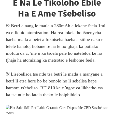
E Na Le Tikoloho Ebile
Ha E Ame Tšebeliso
※ Betri e nang le matla a 280mAh e lekane feela 1ml
ea e-liquid atomization. Ha rea ​​​​lokela ho tšoenyeha
haeba matla a betri a fokotseha haeba a siiloe nako e
telele haholo, hobane re na le ho tjhaja ka potlako
mofuta oa c, 'me u ka tsoela pele ho natefeloa ke ho
tjhaja ha atomizing ka metsotso e leshome feela.
※
Lisebelisoa tse ntle tsa betri le matla a manyane a
betri li etsa hore ho be bonolo ho li sebelisa hape
kamora ts'ebeliso. RF1810 ke e 'ngoe ea likhetho tsa
ka tse ntle ho latela theko le boiphihlelo.