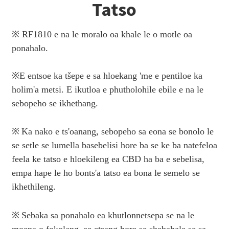
Tatso
※ RF1810 e na le moralo oa khale le o motle oa
ponahalo.
※
E entsoe ka tšepe e sa hloekang 'me e pentiloe ka
holim'a metsi. E ikutloa e phutholohile ebile e na le
sebopeho se ikhethang.
※
Ka nako e ts'oanang, sebopeho sa eona se bonolo le
se setle se lumella basebelisi hore ba se ke ba natefeloa
feela ke tatso e hloekileng ea CBD ha ba e sebelisa,
empa hape le ho bonts'a tatso ea bona le semelo se
ikhethileng.
※
Sebaka sa ponahalo ea khutlonnetsepa se na le
moepa o fokolang, se etsang hore se shebahale se sa