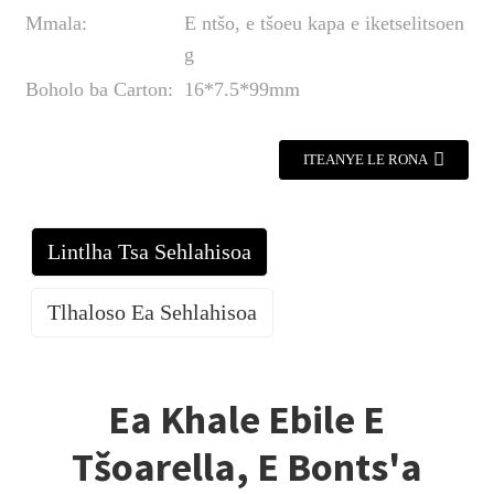
Mmala:
E ntšo, e tšoeu kapa e iketselitsoen
g
Boholo ba Carton:
16*7.5*99mm
ITEANYE LE RONA
Lintlha Tsa Sehlahisoa
Tlhaloso Ea Sehlahisoa
Ea Khale Ebile E
Tšoarella, E Bonts'a