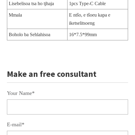
Lisebelisoa tsa ho tjhaja
1pcs Type-C Cable
Mmala
E ntšo, e tšoeu kapa e
iketselitsoeng
Boholo ba Sehlahisoa
16*7.5*99mm
Make an free consultant
Your Name*
E-mail*