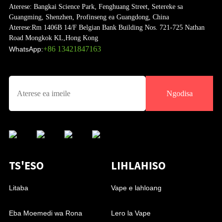
Aterese:
Bangkai Science Park, Fenghuang Street, Setereke sa
Guangming, Shenzhen, Profinseng ea Guangdong, China
Aterese:
Rm 1406B 14/F Belgian Bank Building Nos. 721-725 Nathan
Road Mongkok KL,Hong Kong
+86 13421847163
WhatsApp:
Ngodisa
TS'ESO
LIHLAHISO
Litaba
Vape e lahloang
Eba Moemedi wa Rona
Lero la Vape