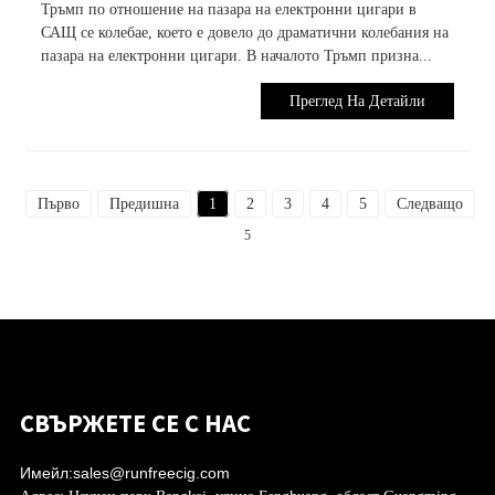
Тръмп по отношение на пазара на електронни цигари в
САЩ се колебае, което е довело до драматични колебания на
пазара на електронни цигари. В началото Тръмп призна...
Преглед На Детайли
Първо
Предишна
1
2
3
4
5
Следващо
5
СВЪРЖЕТЕ СЕ С НАС
Имейл:
sales@runfreecig.com