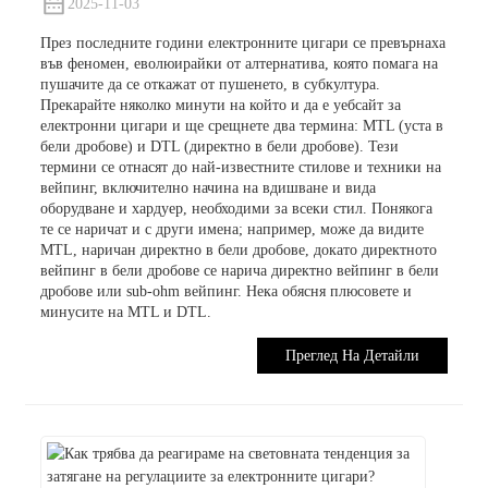
2025-11-03
През последните години електронните цигари се превърнаха
във феномен, еволюирайки от алтернатива, която помага на
пушачите да се откажат от пушенето, в субкултура.
Прекарайте няколко минути на който и да е уебсайт за
електронни цигари и ще срещнете два термина: MTL (уста в
бели дробове) и DTL (директно в бели дробове). Тези
термини се отнасят до най-известните стилове и техники на
вейпинг, включително начина на вдишване и вида
оборудване и хардуер, необходими за всеки стил. Понякога
те се наричат ​​и с други имена; например, може да видите
MTL, наричан директно в бели дробове, докато директното
вейпинг в бели дробове се нарича директно вейпинг в бели
дробове или sub-ohm вейпинг. Нека обясня плюсовете и
минусите на MTL и DTL.
Преглед На Детайли