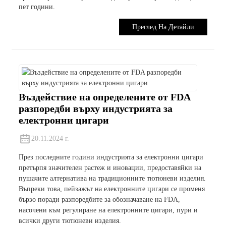
пет години.
Преглед На Детайли
Въздействие на определените от FDA
разпоредби върху индустрията за
електронни цигари
20.11.2024 г.
През последните години индустрията за електронни цигари
претърпя значителен растеж и иновации, предоставяйки на
пушачите алтернатива на традиционните тютюневи изделия.
Въпреки това, пейзажът на електронните цигари се променя
бързо поради разпоредбите за обозначаване на FDA,
насочени към регулиране на електронните цигари, пури и
всички други тютюневи изделия.