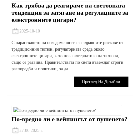
Как трябва да реагираме на световната
тенденция за затягане на регулациите за
електронните цигари?
2025-10-10
С нарастването на осведомеността за здравните рискове от
традиционния тютюн, регулаторната среда около
електронните цигари, като нова алтернатива на тютюна,
също се развива. Правителствата по света въвеждат строги
разпоредби и политики, за да...
Преглед На Детайли
По-вредно ли е вейпингът от пушенето?
27.06.2025 г.