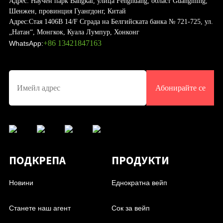
Адрес:
Научен парк Bangkai, улица Fenghuang, област Guangming,
Шенжен, провинция Гуангдонг, Китай
Адрес:
Стая 1406B 14/F Сграда на Белгийската банка № 721-725, ул.
„Натан“, Монгкок, Куала Лумпур, Хонконг
+86 13421847163
WhatsApp:
Абонирайте се
ПОДКРЕПА
ПРОДУКТИ
Новини
Еднократна вейп
Станете наш агент
Сок за вейп