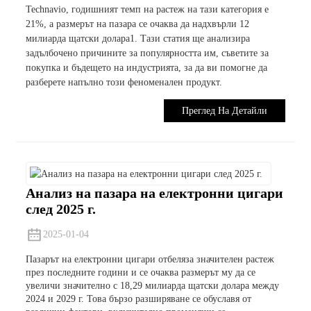
Technavio, годишният темп на растеж на тази категория е
21%, а размерът на пазара се очаква да надхвърли 12
милиарда щатски долара1. Тази статия ще анализира
задълбочено причините за популярността им, съветите за
покупка и бъдещето на индустрията, за да ви помогне да
разберете напълно този феноменален продукт.
Преглед На Детайли
Анализ на пазара на електронни цигари
след 2025 г.
2025-01-04
Пазарът на електронни цигари отбеляза значителен растеж
през последните години и се очаква размерът му да се
увеличи значително с 18,29 милиарда щатски долара между
2024 и 2029 г. Това бързо разширяване се обуславя от