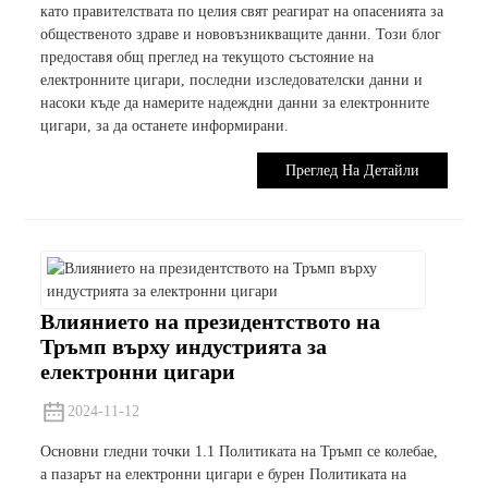
като правителствата по целия свят реагират на опасенията за
общественото здраве и нововъзникващите данни. Този блог
предоставя общ преглед на текущото състояние на
електронните цигари, последни изследователски данни и
насоки къде да намерите надеждни данни за електронните
цигари, за да останете информирани.
Преглед На Детайли
Влиянието на президентството на
Тръмп върху индустрията за
електронни цигари
2024-11-12
Основни гледни точки 1.1 Политиката на Тръмп се колебае,
а пазарът на електронни цигари е бурен Политиката на