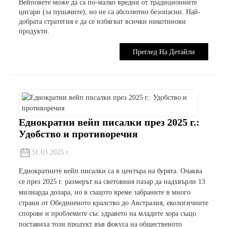
Вейповете може да са по-малко вредни от традиционните
цигари (за пушачите), но не са абсолютно безопасни. Най-
добрата стратегия е да се избягват всички никотинови
продукти.
Преглед На Детайли
Еднократни вейп писалки през 2025 г.:
Удобство и противоречия
31.03.2025 г.
Еднократните вейп писалки са в центъра на бурята. Очаква
се през 2025 г. размерът на световния пазар да надхвърли 13
милиарда долара, но в същото време забраните в много
страни от Обединеното кралство до Австралия, екологичните
спорове и проблемите със здравето на младите хора също
поставиха този продукт във фокуса на общественото