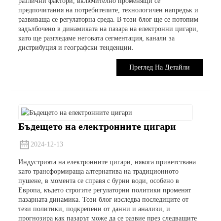
различни фактори, включително променящи се
предпочитания на потребителите, технологичен напредък и
развиваща се регулаторна среда. В този блог ще се потопим
задълбочено в динамиката на пазара на електронни цигари,
като ще разгледаме неговата сегментация, канали за
дистрибуция и географски тенденции.
Преглед На Детайли
Бъдещето на електронните цигари
2024-12-13
Индустрията на електронните цигари, някога приветствана
като трансформираща алтернатива на традиционното
пушене, в момента се справя с бурни води, особено в
Европа, където строгите регулаторни политики променят
пазарната динамика. Този блог изследва последиците от
тези политики, подкрепени от данни и анализи, и
прогнозира как пазарът може да се развие през следващите