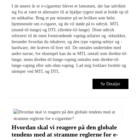
I de senere år er e-cigaretter blevet et fænomen, der har udviklet
sig fra at være et alternativ til at hjælpe rygere med at holde op til
en subkultur. Brug et par minutter på en hvilken som helst
hjemmeside om e-cigaret, og du vil støde på to udtryk: MTL
(mund-til-lunge) og DTL (direkte-til-lunge). Disse udtryk
refererer til de mest fremtrædende vaping-stilarter og -teknikker,
herunder hvordan du inhalerer, og den type vaping-udstyr og -
hardware, der kræves til hver stil. De omtales undertiden med
andre navne; for eksempel kan du se MTL omtalt som direkte-til-
lunge, mens direkte-til-lunge-vaping omtales som direkte-til-
lunge-vaping eller sub-ohm-vaping. Lad mig forklare fordele og
ulemper ved MTL og DTL.
Se Detaljer
Hvordan skal vi reagere på den globale
tendens med at stramme reglerne for e-