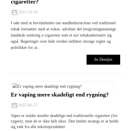
cigaretter?
2025-10-10
I takt med at bevidstheden om sundhedsrisiciene ved traditionel
tobak fortsætter med at vokse, udvikler det lovgivningsmæssige
landskab omkring e-cigaretter som et nyt tobaksalternativ sig
også. Regeringer over hele verden indfører strenge regler og
politikker for at...
Se Detaljer
Er vaping mere skadeligt end rygning?
2025-06-27
Vapes er måske mindre skadelige end traditionelle cigaretter (for
rygere), men de er ikke helt sikre. Den bedste strategi er at holde
sig væk fra alle nikotinprodukter.