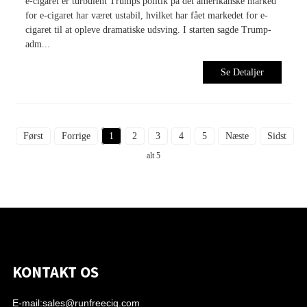
e-cigaret er turbulent Trumps politik på det amerikanske marked
for e-cigaret har været ustabil, hvilket har fået markedet for e-
cigaret til at opleve dramatiske udsving. I starten sagde Trump-
adm...
Se Detaljer
Først
Forrige
1
2
3
4
5
Næste
Sidst
I
alt 5
KONTAKT OS
E-mail:
sales@runfreecig.com