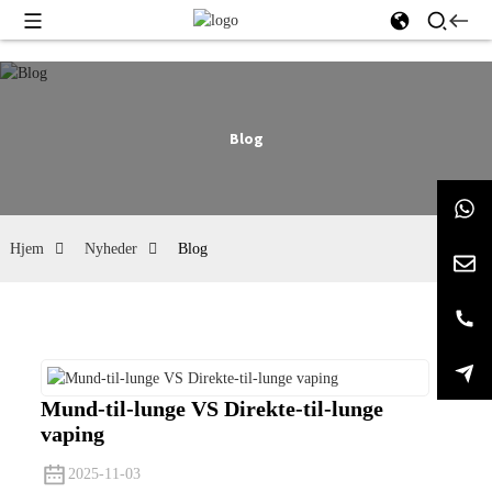
Blog
Hjem
Nyheder
Blog
Mund-til-lunge VS Direkte-til-lunge
vaping
2025-11-03