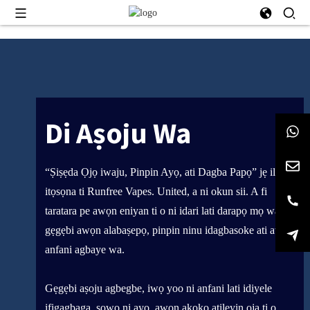
Di Aṣoju Wa
“Ṣiṣẹda Ọjọ iwaju, Pinpin Ayọ, ati Dagba Papọ” jẹ ilana
itọsọna ti Runfree Vapes. United, a ni okun sii. A fi
taratara pe awọn eniyan ti o ni idari lati darapọ mọ wa
gẹgẹbi awọn alabaṣepọ, pinpin ninu idagbasoke ati awọn
anfani agbaye wa.
Gẹgẹbi aṣoju agbegbe, iwọ yoo ni anfani lati idiyele
ifigagbaga, sowo ni ayo, awọn akoko atilẹyin ọja ti o