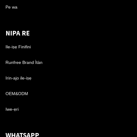
Pe wa
NIPA RE
Ile-iṣẹ Finifini
Runfree Brand Ìtàn
Irin-ajo ile-iṣẹ
OEM&ODM
Iwe-ẹri
WHATSAPP