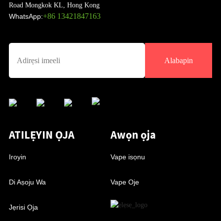
Road Mongkok KL, Hong Kong
+86 13421847163
WhatsApp:
Alabapin
ATILẸYIN ỌJA
Awọn ọja
Iroyin
Vape isọnu
Di Aṣoju Wa
Vape Oje
Jẹrisi Ọja