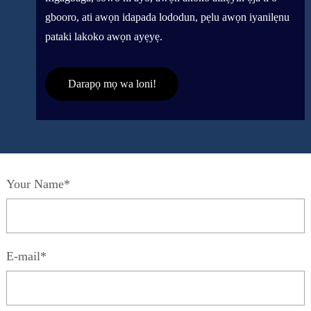
gbooro, ati awọn idapada lododun, pẹlu awọn iyanilẹnu
pataki lakoko awọn ayẹyẹ.
Darapọ mọ wa loni!
Your Name*
E-mail*