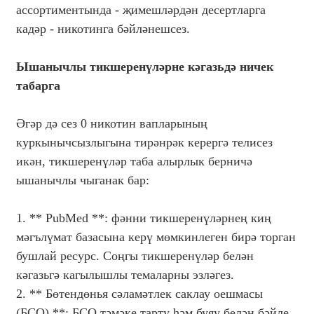
ассортиментында - җимешләрдән десертларга
кадәр - никотинга бәйләнешсез.
Ышанычлы тикшеренүләрне кәгазьдә ничек
табарга
Әгәр дә сез 0 никотин вапларының
куркынычсызлыгына тирәнрәк керергә телисез
икән, тикшеренүләр таба алырлык берничә
ышанычлы чыганак бар:
1. ** PubMed **: фәнни тикшеренүләрнең киң
мәгълүмат базасына керү мөмкинлеген бирә торган
бушлай ресурс. Соңгы тикшеренүләр белән
кәгазьгә кагылышлы темаларны эзләгез.
2. ** Бөтендөнья сәламәтлек саклау оешмасы
(БСО) **: БСО тәмәке тарту һәм буяу белән бәйле