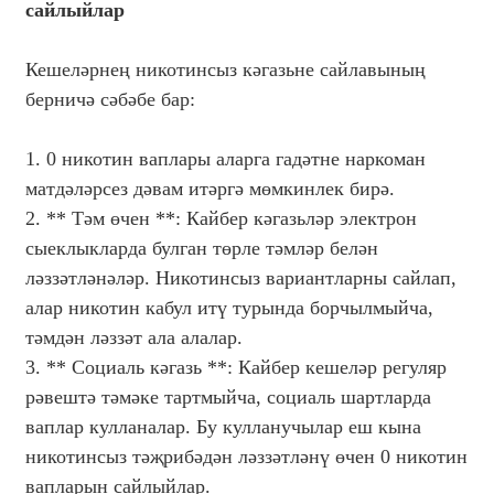
сайлыйлар
Кешеләрнең никотинсыз кәгазьне сайлавының
берничә сәбәбе бар:
1. 0 никотин ваплары аларга гадәтне наркоман
матдәләрсез дәвам итәргә мөмкинлек бирә.
2. ** Тәм өчен **: Кайбер кәгазьләр электрон
сыеклыкларда булган төрле тәмләр белән
ләззәтләнәләр. Никотинсыз вариантларны сайлап,
алар никотин кабул итү турында борчылмыйча,
тәмдән ләззәт ала алалар.
3. ** Социаль кәгазь **: Кайбер кешеләр регуляр
рәвештә тәмәке тартмыйча, социаль шартларда
ваплар кулланалар. Бу кулланучылар еш кына
никотинсыз тәҗрибәдән ләззәтләнү өчен 0 никотин
вапларын сайлыйлар.