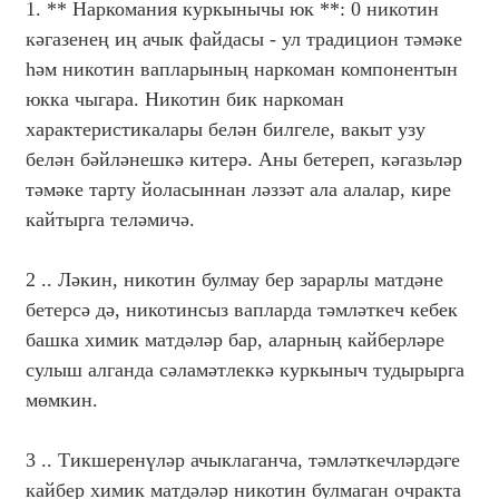
1. ** Наркомания куркынычы юк **: 0 никотин
кәгазенең иң ачык файдасы - ул традицион тәмәке
һәм никотин вапларының наркоман компонентын
юкка чыгара. Никотин бик наркоман
характеристикалары белән билгеле, вакыт узу
белән бәйләнешкә китерә. Аны бетереп, кәгазьләр
тәмәке тарту йоласыннан ләззәт ала алалар, кире
кайтырга теләмичә.
2 .. Ләкин, никотин булмау бер зарарлы матдәне
бетерсә дә, никотинсыз вапларда тәмләткеч кебек
башка химик матдәләр бар, аларның кайберләре
сулыш алганда сәламәтлеккә куркыныч тудырырга
мөмкин.
3 .. Тикшеренүләр ачыклаганча, тәмләткечләрдәге
кайбер химик матдәләр никотин булмаган очракта