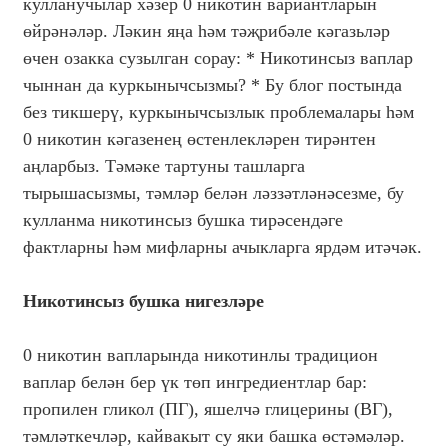
кулланучылар хәзер 0 никотин вариантларын
өйрәнәләр. Ләкин яңа һәм тәҗрибәле кәгазьләр
өчен озакка сузылган сорау: * Никотинсыз ваплар
чыннан да куркынычсызмы? * Бу блог постында
без тикшерү, куркынычсызлык проблемалары һәм
0 никотин кәгазенең өстенлекләрен тирәнтен
аңларбыз. Тәмәке тартуны ташларга
тырышасызмы, тәмләр белән ләззәтләнәсезме, бу
кулланма никотинсыз бушка тирәсендәге
фактларны һәм мифларны ачыкларга ярдәм итәчәк.
Никотинсыз бушка нигезләре
0 никотин вапларында никотинлы традицион
ваплар белән бер үк төп ингредиентлар бар:
пропилен гликол (ПГ), яшелчә глицерины (ВГ),
тәмләткечләр, кайвакыт су яки башка өстәмәләр.