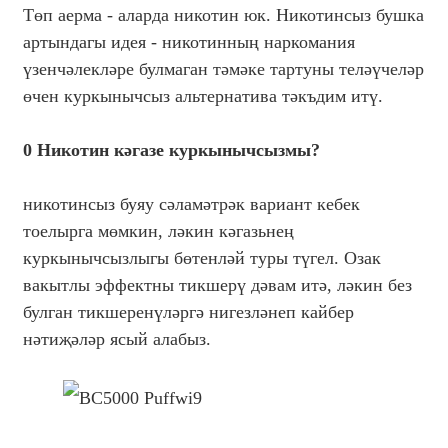
Төп аерма - аларда никотин юк. Никотинсыз бушка
артындагы идея - никотинның наркомания
үзенчәлекләре булмаган тәмәке тартуны теләүчеләр
өчен куркынычсыз альтернатива тәкъдим итү.
0 Никотин кәгазе куркынычсызмы?
никотинсыз буяу сәламәтрәк вариант кебек
тоелырга мөмкин, ләкин кәгазьнең
куркынычсызлыгы бөтенләй туры түгел. Озак
вакытлы эффектны тикшерү дәвам итә, ләкин без
булган тикшеренүләргә нигезләнеп кайбер
нәтиҗәләр ясый алабыз.