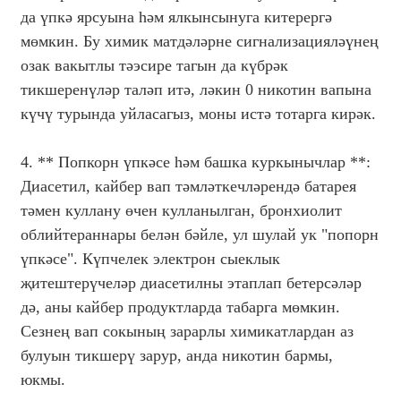
да үпкә ярсуына һәм ялкынсынуга китерергә
мөмкин. Бу химик матдәләрне сигнализацияләүнең
озак вакытлы тәэсире тагын да күбрәк
тикшеренүләр таләп итә, ләкин 0 никотин вапына
күчү турында уйласагыз, моны истә тотарга кирәк.
4. ** Попкорн үпкәсе һәм башка куркынычлар **:
Диасетил, кайбер вап тәмләткечләрендә батарея
тәмен куллану өчен кулланылган, бронхиолит
облийтераннары белән бәйле, ул шулай ук ​​"попорн
үпкәсе". Күпчелек электрон сыеклык
җитештерүчеләр диасетилны этаплап бетерсәләр
дә, аны кайбер продуктларда табарга мөмкин.
Сезнең вап сокының зарарлы химикатлардан аз
булуын тикшерү зарур, анда никотин бармы,
юкмы.