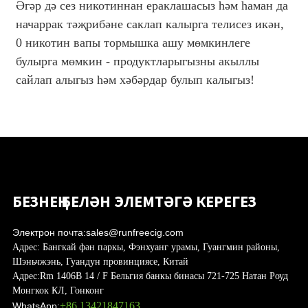
Әгәр дә сез никотиннан ераклашасыз һәм һаман да
начаррак тәҗрибәне саклап калырга телисез икән,
0 никотин вапы тормышка ашу мөмкинлеге
булырга мөмкин - продуктларыгызны акыллы
сайлап алыгыз һәм хәбәрдар булып калыгыз!
БЕЗНЕҢ БЕЛӘН ЭЛЕМТӘГӘ КЕРЕГЕЗ
Электрон почта:
sales@runfreecig.com
Адрес:
Бангкай фән паркы, Фэнхуанг урамы, Гуангмин районы,
Шэньчжэнь, Гуандун провинциясе, Китай
Адрес:
Rm 1406B 14 / F Бельгия банкы бинасы 721-725 Натан Роуд
Монгкок КЛ, Гонконг
+86 13421847163
WhatsApp: