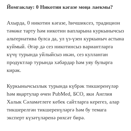
Йомгаклау: 0 Никотин кәгазе моңа лаекмы?
Ахырда, 0 никотин кәгазе, һичшиксез, традицион
тәмәке тарту һәм никотин вапларына куркынычсыз
альтернатива булса да, ул үз-үзен куркыныч астына
куймый. Әгәр дә сез никотинсыз вариантларга
күчү турында уйлыйсыз икән, сез кулланган
продуктлар турында хәбәрдар һәм уяу булырга
кирәк.
Куркынычсызлык турында күбрәк тикшеренүләр
һәм яңартулар өчен PubMed, БСО, яки Англия
Халык Сәламәтлеге кебек сайтларга керегез, алар
тикшерелгән тикшеренүләргә һәм бу темага
эксперт күзәтүләренә рөхсәт бирә.