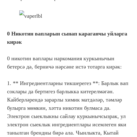
0 Никотин вапларын сынап караганчы уйларга
кирәк
0 никотин ваплары наркомания куркынычын
бетерсә дә, берничә нәрсәне истә тотарга кирәк:
1. ** Ингредиентларны тикшерегез **: Барлык вап
соклары да бертигез барлыкка китерелмәгән.
Кайберләрендә зарарлы химик матдәләр, тәмләр
булырга мөмкин, хәтта никотин булмаса да.
Электрон сыеклыкны сайлау куркынычсызрак, ул
электрон сыеклык ингредиентлары исемлеген яки
танылган брендны бирә ала. Чынлыкта, Кытай