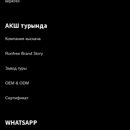
керегез
АКШ турында
Компания кыскача
Runfree Brand Story
Завод туры
OEM & ODM
Сертификат
WHATSAPP