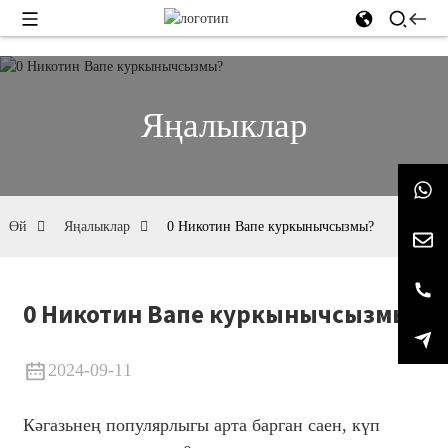
Яңалыклар
Өй
Яңалыклар
0 Никотин Вапе куркынычсызмы?
0 Никотин Вапе куркынычсызмы?
2024-09-11
Кәгазьнең популярлыгы арта барган саен, күп