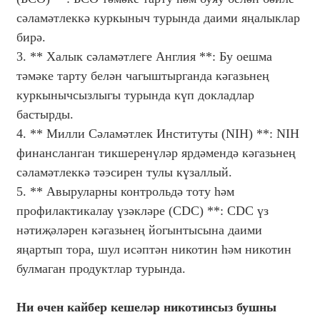
сәламәтлеккә куркыныч турында даими яңалыклар
бирә.
3. ** Халык сәламәтлеге Англия **: Бу оешма
тәмәке тарту белән чагыштырганда кәгазьнең
куркынычсызлыгы турында күп докладлар
бастырды.
4. ** Милли Сәламәтлек Институты (NIH) **: NIH
финансланган тикшеренүләр ярдәмендә кәгазьнең
сәламәтлеккә тәэсирен тулы күзаллый.
5. ** Авыруларны контрольдә тоту һәм
профилактикалау үзәкләре (CDC) **: CDC үз
нәтиҗәләрен кәгазьнең йогынтысына даими
яңартып тора, шул исәптән никотин һәм никотин
булмаган продуктлар турында.
Ни өчен кайбер кешеләр никотинсыз бушны