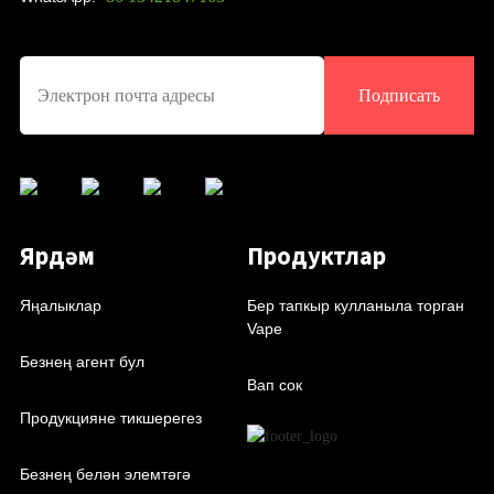
Подписать
Ярдәм
Продуктлар
Яңалыклар
Бер тапкыр кулланыла торган
Vape
Безнең агент бул
Вап сок
Продукцияне тикшерегез
Безнең белән элемтәгә