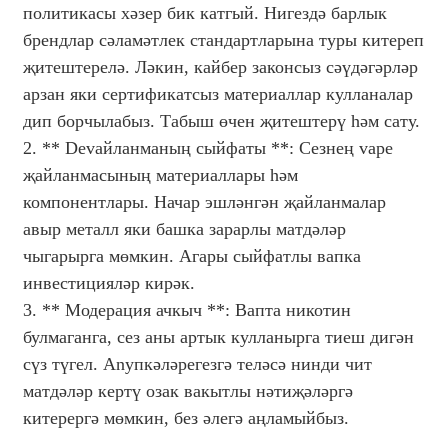
политикасы хәзер бик катгый. Нигездә барлык
брендлар сәламәтлек стандартларына туры китереп
җитештерелә. Ләкин, кайбер законсыз сәүдәгәрләр
арзан яки сертификатсыз материаллар кулланалар
дип борчылабыз. Табыш өчен җитештерү һәм сату.
2. ** Devайланманың сыйфаты **: Сезнең vape
җайланмасының материаллары һәм
компонентлары. Начар эшләнгән җайланмалар
авыр металл яки башка зарарлы матдәләр
чыгарырга мөмкин. Aгары сыйфатлы вапка
инвестицияләр кирәк.
3. ** Модерация ачкыч **: Вапта никотин
булмаганга, сез аны артык кулланырга тиеш дигән
сүз түгел. Anyпкәләрегезгә теләсә нинди чит
матдәләр кертү озак вакытлы нәтиҗәләргә
китерергә мөмкин, без әлегә аңламыйбыз.