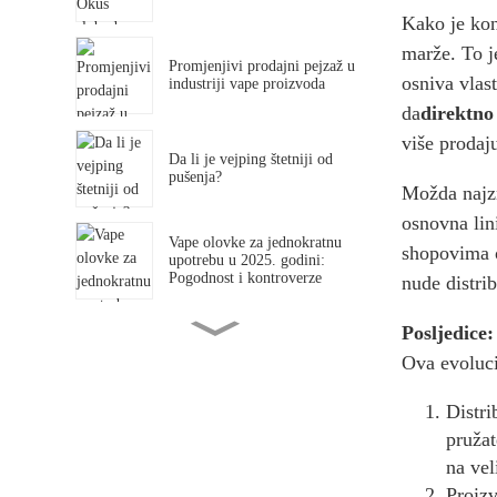
Kako je konk
marže. To j
Promjenjivi prodajni pejzaž u
osniva vlast
industriji vape proizvoda
da
direktno
više prodaj
Da li je vejping štetniji od
pušenja?
Možda najzn
osnovna lin
Vape olovke za jednokratnu
shopovima o
upotrebu u 2025. godini:
Pogodnost i kontroverze
nude distrib
Posljedice:
Analiza trendova na tržištu
jednokratnih elektronskih
Ova evoluci
cigareta u 2025. godini
Distri
Zašto veleprodajno tržište
pružat
mijenja industriju?
na vel
Proizv