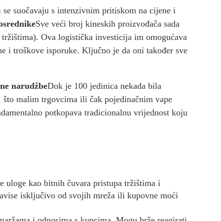
i se suočavaju s intenzivnim pritiskom na cijene i
posrednike
Sve veći broj kineskih proizvođača sada
 tržištima). Ova logistička investicija im omogućava
me i troškove isporuke. Ključno je da oni također sve
ine narudžbe
Dok je 100 jedinica nekada bila
, što malim trgovcima ili čak pojedinačnim vape
damentalno potkopava tradicionalnu vrijednost koju
e uloge kao bitnih čuvara pristupa tržištima i
zavise isključivo od svojih mreža ili kupovne moći
 maržama i odnosima s kupcima. Mogu brže reagirati