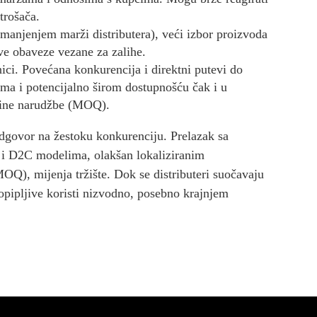
trošača.
smanjenjem marži distributera), veći izbor proizvoda
ve obaveze vezane za zalihe.
nici. Povećana konkurencija i direktni putevi do
ima i potencijalno širom dostupnošću čak i u
čine narudžbe (MOQ).
 odgovor na žestoku konkurenciju. Prelazak sa
ca i D2C modelima, olakšan lokaliziranim
Q), mijenja tržište. Dok se distributeri suočavaju
opipljive koristi nizvodno, posebno krajnjem