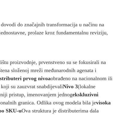
 dovodi do značajnih transformacija u načinu na
 jednostavne, prolaze kroz fundamentalnu reviziju,
ištu proizvodnje, prvenstveno su se fokusirali na
uštena složenoj mreži međunarodnih agenata i
stributeri prvog nivoa
obrađeno na nacionalnom ili
, koji su zauzvrat snabdijevali
Nivo 3
(lokalne
avniji pristup, imenovanjem jednog
ekskluzivni
egionalnih granica. Odlika ovog modela bila je
visoka
 po SKU-u
Ova struktura je distributerima dala