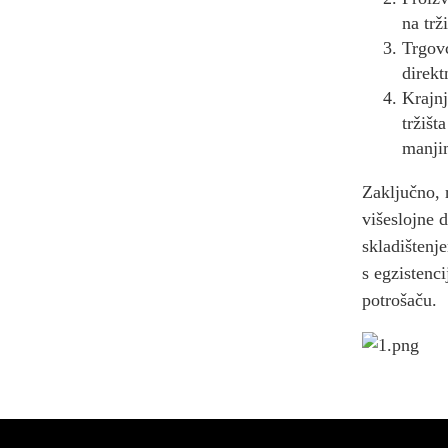
na trž
Budućnost industrije
elektronskih cigareta:
Trgovc
napredak u neizvjesnosti
direkt
Krajnj
Javno mnjenje o vladinoj
zabrani jednokratnih
tržišt
elektronskih cigareta:
detaljna analiza
manji
Zaključno, 
višeslojne 
skladištenj
s egzistenc
potrošaču.