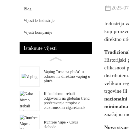
2025-07
Blog
Vijesti iz industrije
Industrija 
koji proizv
Vijesti kompanije
direktno ut
Istaknute vijesti
Tradiciona
Historijski
efikasnost 
Vaping "usta na pluća" u
distributera
odnosu na direktno vaping u
pluća
velikom reg
trgovine il
Kako bismo trebali
nacionalni
odgovoriti na globalni trend
pooštravanja propisa o
minimalna
elektronskim cigaretama?
značajnu moć
Runfree Vape - Okus
Nova stvarn
slobode.