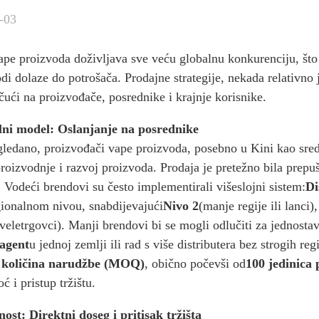
-03
vape proizvoda doživljava sve veću globalnu konkurenciju, što
odi dolaze do potrošača. Prodajne strategije, nekada relativno
ičući na proizvođače, posrednike i krajnje korisnike.
lni model: Oslanjanje na posrednike
 gledano, proizvođači vape proizvoda, posebno u Kini kao sred
proizvodnje i razvoj proizvoda. Prodaja je pretežno bila prep
. Vodeći brendovi su često implementirali višeslojni sistem:
Di
ionalnom nivou, snabdijevajući
Nivo 2
(manje regije ili lanci)
i veletrgovci). Manji brendovi bi se mogli odlučiti za jednost
 agent
u jednoj zemlji ili rad s više distributera bez strogih r
 količina narudžbe (MOQ)
, obično počevši od
100 jedinica
 i pristup tržištu.
ost: Direktni doseg i pritisak tržišta