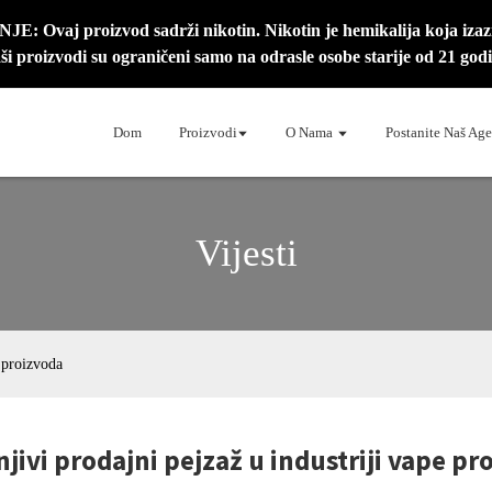
 Ovaj proizvod sadrži nikotin. Nikotin je hemikalija koja izazi
ši proizvodi su ograničeni samo na odrasle osobe starije od 21 godi
Dom
Proizvodi
O Nama
Postanite Naš Age
Vijesti
 proizvoda
jivi prodajni pejzaž u industriji vape pr