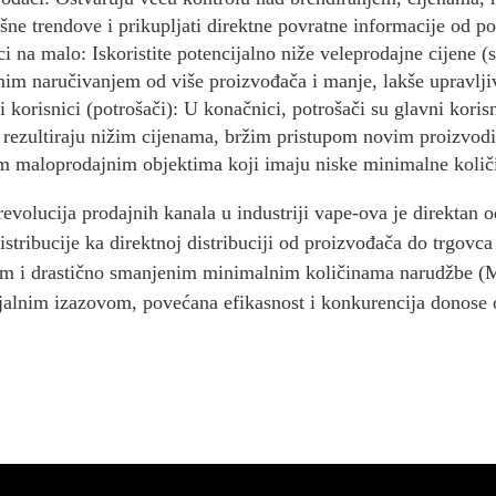
išne trendove i prikupljati direktne povratne informacije od po
i na malo: Iskoristite potencijalno niže veleprodajne cijene (
nim naručivanjem od više proizvođača i manje, lakše upravlji
i korisnici (potrošači): U konačnici, potrošači su glavni koris
a rezultiraju nižim cijenama, bržim pristupom novim proizvod
m maloprodajnim objektima koji imaju niske minimalne koli
revolucija prodajnih kanala u industriji vape-ova je direktan
distribucije ka direktnoj distribuciji od proizvođača do trgov
em i drastično smanjenim minimalnim količinama narudžbe (MO
ijalnim izazovom, povećana efikasnost i konkurencija donose 