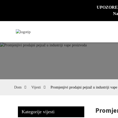
UPOZORENJE:
Na
Dom
Vijesti
Promjenjivi prodajni pejzaž u industriji vape
Promjen
Kategorije vijesti