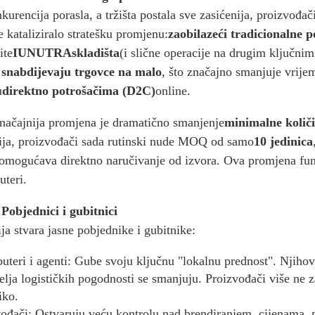
urencija porasla, a tržišta postala sve zasićenija, proizvođač
e kataliziralo stratešku promjenu:
zaobilazeći tradicionalne 
ite
I
UNUTRA
skladišta
(i slične operacije na drugim ključnim
 snabdijevaju trgovce na malo
, što značajno smanjuje vrije
u
direktno potrošačima (D2C)
online.
ačajnija promjena je dramatično smanjenje
minimalne količ
ija, proizvođači sada rutinski nude MOQ od samo
10 jedinica
mogućava direktno naručivanje od izvora. Ova promjena fun
uteri.
 Pobjednici i gubitnici
ja stvara jasne pobjednike i gubitnike:
buteri i agenti: Gube svoju ključnu "lokalnu prednost". Njihov
elja logističkih pogodnosti se smanjuju. Proizvođači više ne 
iko.
ođači: Ostvaruju veću kontrolu nad brendiranjem, cijenama,