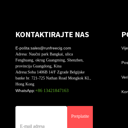
KONTAKTIRAJTE NAS
P
E-pošta:
sales@runfreecig.com
Vije
Adresa:
Naučni park Bangkai, ulica
Fenghuang, okrug Guangming, Shenzhen,
Pos
provincija Guangdong, Kina
Adresa:
Soba 1406B 14/F Zgrade Belgijske
Ver
banke br. 721-725 Nathan Road Mongkok KL,
Hong Kong
+86 13421847163
WhatsApp:
Kon
Pretplatite