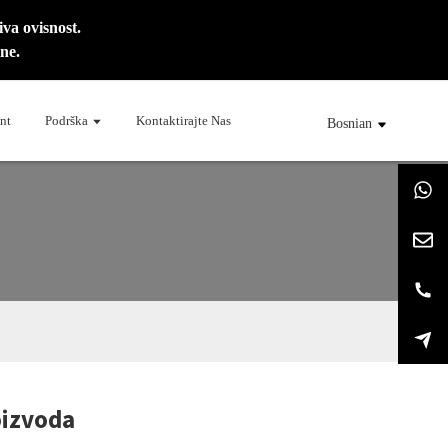
va ovisnost.
ne.
nt
Podrška
Kontaktirajte Nas
Bosnian
oizvoda