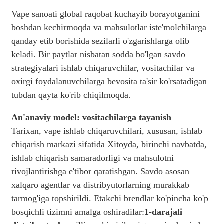
Vape sanoati global raqobat kuchayib borayotganini
boshdan kechirmoqda va mahsulotlar iste'molchilarga
qanday etib borishida sezilarli o'zgarishlarga olib
keladi. Bir paytlar nisbatan sodda bo'lgan savdo
strategiyalari ishlab chiqaruvchilar, vositachilar va
oxirgi foydalanuvchilarga bevosita ta'sir ko'rsatadigan
tubdan qayta ko'rib chiqilmoqda.
An'anaviy model: vositachilarga tayanish
Tarixan, vape ishlab chiqaruvchilari, xususan, ishlab
chiqarish markazi sifatida Xitoyda, birinchi navbatda,
ishlab chiqarish samaradorligi va mahsulotni
rivojlantirishga e'tibor qaratishgan. Savdo asosan
xalqaro agentlar va distribyutorlarning murakkab
tarmog'iga topshirildi. Etakchi brendlar ko'pincha ko'p
bosqichli tizimni amalga oshiradilar:
1-darajali