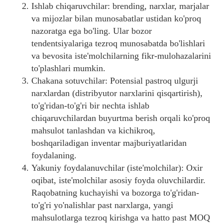
Ishlab chiqaruvchilar: brending, narxlar, marjalar
va mijozlar bilan munosabatlar ustidan ko'proq
nazoratga ega bo'ling. Ular bozor
tendentsiyalariga tezroq munosabatda bo'lishlari
va bevosita iste'molchilarning fikr-mulohazalarini
to'plashlari mumkin.
Chakana sotuvchilar: Potensial pastroq ulgurji
narxlardan (distribyutor narxlarini qisqartirish),
to'g'ridan-to'g'ri bir nechta ishlab
chiqaruvchilardan buyurtma berish orqali ko'proq
mahsulot tanlashdan va kichikroq,
boshqariladigan inventar majburiyatlaridan
foydalaning.
Yakuniy foydalanuvchilar (iste'molchilar): Oxir
oqibat, iste'molchilar asosiy foyda oluvchilardir.
Raqobatning kuchayishi va bozorga to'g'ridan-
to'g'ri yo'nalishlar past narxlarga, yangi
mahsulotlarga tezroq kirishga va hatto past MOQ