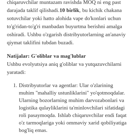
chiqaruvchilar muntazam ravishda MOQ ni eng past
darajada taklif qilishadi.
10 birlik
, bu kichik chakana
sotuvchilar yoki hatto alohida vape do'konlari uchun
to'g'ridan-to'g'ri manbadan buyurtma berishni amalga
oshiradi. Ushbu o'zgarish distribyutorlarning an'anaviy
qiymat taklifini tubdan buzadi.
Natijalar: G'oliblar va mag'lublar
Ushbu evolyutsiya aniq g'oliblar va yutqazuvchilarni
yaratadi:
Distribyutorlar va agentlar: Ular o'zlarining
muhim "mahalliy ustunliklarini" yo'qotmoqdalar.
Ularning bozorlarning muhim darvozabonlari va
logistika qulayliklarini ta'minlovchilari sifatidagi
roli pasaymoqda. Ishlab chiqaruvchilar endi faqat
o'z tarmoqlariga yoki ommaviy xarid qobiliyatiga
bog'liq emas.