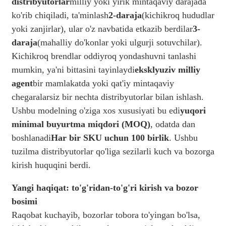
distribyutorlar
milliy yoki yirik mintaqaviy darajada
ko'rib chiqiladi, ta'minlash
2-daraja
(kichikroq hududlar
yoki zanjirlar), ular o'z navbatida etkazib berdilar
3-
daraja
(mahalliy do'konlar yoki ulgurji sotuvchilar).
Kichikroq brendlar oddiyroq yondashuvni tanlashi
mumkin, ya'ni bittasini tayinlaydi
eksklyuziv milliy
agent
bir mamlakatda yoki qat'iy mintaqaviy
chegaralarsiz bir nechta distribyutorlar bilan ishlash.
Ushbu modelning o'ziga xos xususiyati bu edi
yuqori
minimal buyurtma miqdori (MOQ)
, odatda dan
boshlanadi
Har bir SKU uchun 100 birlik
. Ushbu
tuzilma distribyutorlar qo'liga sezilarli kuch va bozorga
kirish huquqini berdi.
Yangi haqiqat: to'g'ridan-to'g'ri kirish va bozor
bosimi
Raqobat kuchayib, bozorlar tobora to'yingan bo'lsa,