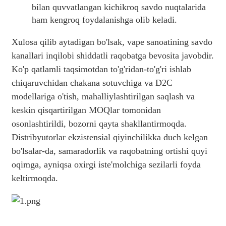
bilan quvvatlangan kichikroq savdo nuqtalarida
ham kengroq foydalanishga olib keladi.
Xulosa qilib aytadigan bo'lsak, vape sanoatining savdo
kanallari inqilobi shiddatli raqobatga bevosita javobdir.
Ko'p qatlamli taqsimotdan to'g'ridan-to'g'ri ishlab
chiqaruvchidan chakana sotuvchiga va D2C
modellariga o'tish, mahalliylashtirilgan saqlash va
keskin qisqartirilgan MOQlar tomonidan
osonlashtirildi, bozorni qayta shakllantirmoqda.
Distribyutorlar ekzistensial qiyinchilikka duch kelgan
bo'lsalar-da, samaradorlik va raqobatning ortishi quyi
oqimga, ayniqsa oxirgi iste'molchiga sezilarli foyda
keltirmoqda.