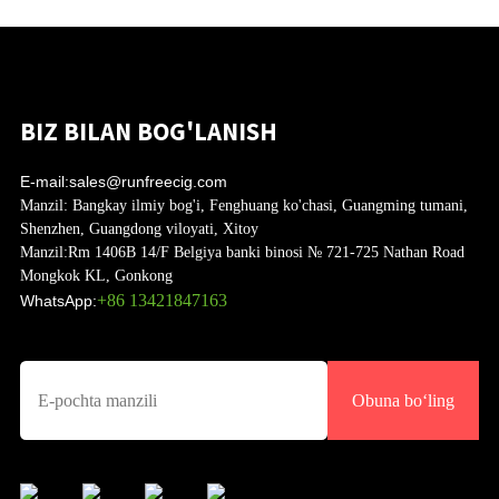
BIZ BILAN BOG'LANISH
E-mail:
sales@runfreecig.com
Manzil:
Bangkay ilmiy bog'i, Fenghuang ko'chasi, Guangming tumani,
Shenzhen, Guangdong viloyati, Xitoy
Manzil:
Rm 1406B 14/F Belgiya banki binosi № 721-725 Nathan Road
Mongkok KL, Gonkong
+86 13421847163
WhatsApp:
Obuna boʻling