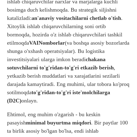
ishlab chiqaruvchilar narxlar va marjalarga kuchli
bosimga duch kelishmoqda. Bu strategik siljishni
katalizladi:
an'anaviy vositachilarni chetlab o'tish
.
Xitoylik ishlab chiqaruvchilarning soni ortib
bormoqda, hozirda o'z ishlab chiqaruvchilari tashkil
etilmoqda
VA
IN
omborlar
(va boshqa asosiy bozorlarda
shunga o'xshash operatsiyalar). Bu logistika
investitsiyalari ularga imkon beradi
chakana
sotuvchilarni to'g'ridan-to'g'ri etkazib berish
,
yetkazib berish muddatlari va xarajatlarini sezilarli
darajada kamaytiradi. Eng muhimi, ular tobora ko'proq
sotilmoqda
to'g'ridan-to'g'ri iste'molchilarga
(D2C)
onlayn.
Ehtimol, eng muhim o'zgarish - bu keskin
pasayish
minimal buyurtma miqdori
. Bir paytlar 100
ta birlik asosiy bo'lgan bo'lsa, endi ishlab